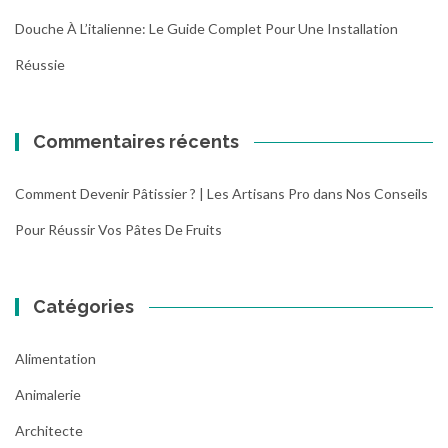
s
Douche À L’italienne: Le Guide Complet Pour Une Installation
i
r
Réussie
l
e
s
Commentaires récents
t
r
a
Comment Devenir Pâtissier ? | Les Artisans Pro
dans
Nos Conseils
v
Pour Réussir Vos Pâtes De Fruits
a
u
x
d
Catégories
e
t
Alimentation
e
r
Animalerie
r
Architecte
a