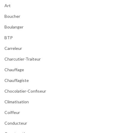
s
Art
s
e
Boucher
m
Boulanger
e
n
BTP
t
d
Carreleur
’
Charcutier-Traiteur
u
n
Chauffage
e
p
Chauffagiste
i
Chocolatier-Confiseur
s
c
Climatisation
i
Coiffeur
n
e
Conducteur