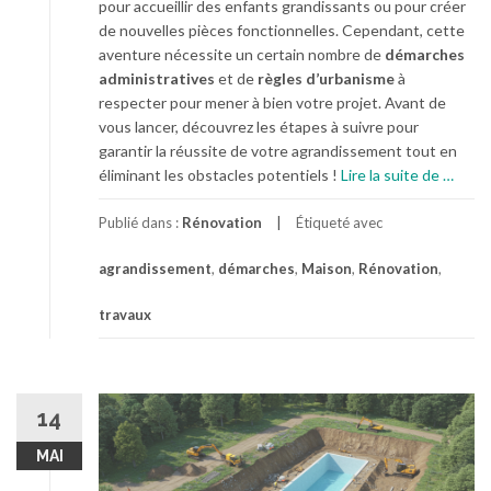
pour accueillir des enfants grandissants ou pour créer
g
m
de nouvelles pièces fonctionnelles. Cependant, cette
e
m
aventure nécessite un certain nombre de
démarches
r
e
administratives
et de
règles d’urbanisme
à
n
respecter pour mener à bien votre projet. Avant de
t
vous lancer, découvrez les étapes à suivre pour
o
garantir la réussite de votre agrandissement tout en
b
à
éliminant les obstacles potentiels !
Lire la suite de
…
t
p
e
r
Publié dans :
Rénovation
Étiqueté avec
n
o
i
agrandissement
,
démarches
,
Maison
,
Rénovation
,
p
r
o
d
travaux
s
e
A
s
g
f
r
i
14
a
n
n
i
MAI
d
t
i