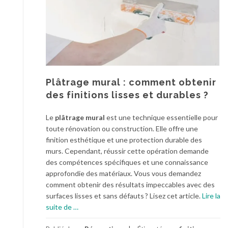
i
i
o
o
n
n
e
d
t
e
l
m
’
a
e
Plâtrage mural : comment obtenir
i
s
s
des finitions lisses et durables ?
t
o
h
n
Le
plâtrage mural
est une technique essentielle pour
é
:
toute rénovation ou construction. Elle offre une
t
l
finition esthétique et une protection durable des
i
e
murs. Cependant, réussir cette opération demande
q
s
des compétences spécifiques et une connaissance
u
t
approfondie des matériaux. Vous vous demandez
e
r
comment obtenir des résultats impeccables avec des
d
a
surfaces lisses et sans défauts ? Lisez cet article.
Lire la
e
v
à
suite de
…
v
a
p
o