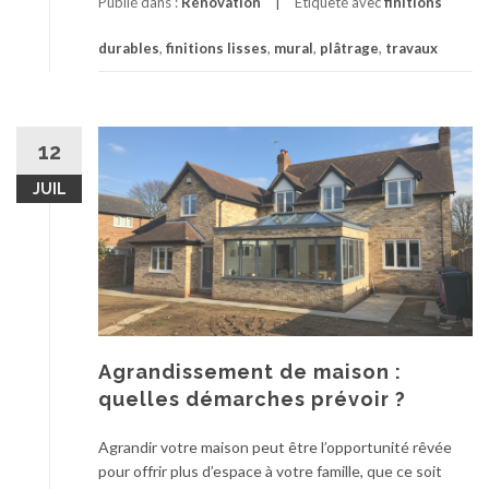
u
r
Publié dans :
Rénovation
Étiqueté avec
finitions
t
x
o
r
p
durables
,
finitions lisses
,
mural
,
plâtrage
,
travaux
p
e
r
o
i
i
s
n
o
P
t
r
l
12
é
i
â
r
JUIL
t
t
i
a
r
e
i
a
u
r
g
r
e
e
s
m
à
u
e
r
Agrandissement de maison :
n
a
quelles démarches prévoir ?
v
l
i
:
Agrandir votre maison peut être l’opportunité rêvée
s
c
pour offrir plus d’espace à votre famille, que ce soit
a
o