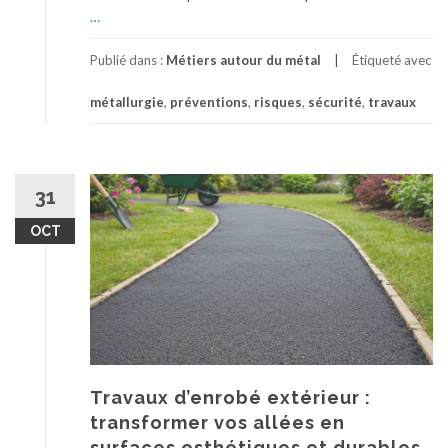
p
…
r
o
Publié dans :
Métiers autour du métal
Étiqueté avec
p
métallurgie
,
préventions
,
risques
,
sécurité
,
travaux
o
s
L
a
s
31
é
OCT
c
u
r
i
t
é
d
a
Travaux d’enrobé extérieur :
n
transformer vos allées en
s
surfaces esthétiques et durables