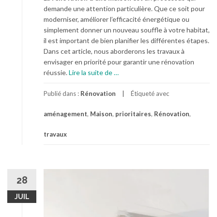
i
t
demande une attention particulière. Que ce soit pour
e
r
moderniser, améliorer l’efficacité énergétique ou
:
a
simplement donner un nouveau souffle à votre habitat,
a
v
il est important de bien planifier les différentes étapes.
m
a
Dans cet article, nous aborderons les travaux à
é
u
envisager en priorité pour garantir une rénovation
l
x
à
réussie.
Lire la suite de
…
i
p
o
r
Publié dans :
Rénovation
Étiqueté avec
r
o
e
aménagement
,
Maison
,
prioritaires
,
Rénovation
,
p
z
o
l
travaux
s
’
R
i
é
s
n
o
28
o
l
v
JUIL
a
a
t
t