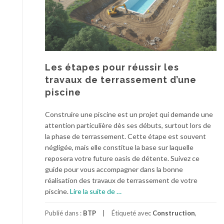
i
s
o
s
n
e
s
m
l
e
i
n
Les étapes pour réussir les
s
t
travaux de terrassement d’une
s
d
piscine
e
e
s
m
e
Construire une piscine est un projet qui demande une
a
t
attention particulière dès ses débuts, surtout lors de
i
d
la phase de terrassement. Cette étape est souvent
s
u
négligée, mais elle constitue la base sur laquelle
o
r
reposera votre future oasis de détente. Suivez ce
n
a
guide pour vous accompagner dans la bonne
:
b
réalisation des travaux de terrassement de votre
q
l
à
piscine.
Lire la suite de
…
u
e
p
e
s
r
Publié dans :
BTP
Étiqueté avec
Construction
,
l
o