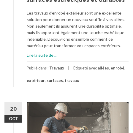
l
e
Les travaux d’enrobé extérieur sont une excellente
s
solution pour donner un nouveau souffle à vos allées.
t
Non seulement ils assurent une durabilité optimale,
r
mais ils apportent également une touche esthétique
a
indéniable. Découvrons ensemble comment ce
v
matériau peut transformer vos espaces extérieurs.
a
u
à
Lire la suite de
…
x
p
d
r
Publié dans :
Travaux
Étiqueté avec
allées
,
enrobé
,
e
o
m
extérieur
,
surfaces
,
travaux
p
é
o
t
s
a
T
l
r
20
l
a
OCT
u
v
r
a
g