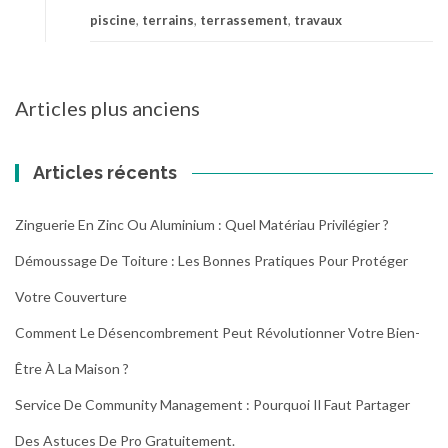
l
piscine
,
terrains
,
terrassement
,
travaux
?
p
e
o
s
s
d
L
Navigation
é
Articles plus anciens
e
m
des
s
a
articles
é
r
Articles récents
t
c
a
h
p
Zinguerie En Zinc Ou Aluminium : Quel Matériau Privilégier ?
e
e
s
Démoussage De Toiture : Les Bonnes Pratiques Pour Protéger
s
p
p
r
Votre Couverture
o
é
u
Comment Le Désencombrement Peut Révolutionner Votre Bien-
v
r
o
Être À La Maison ?
r
i
é
Service De Community Management : Pourquoi Il Faut Partager
r
u
?
s
Des Astuces De Pro Gratuitement.