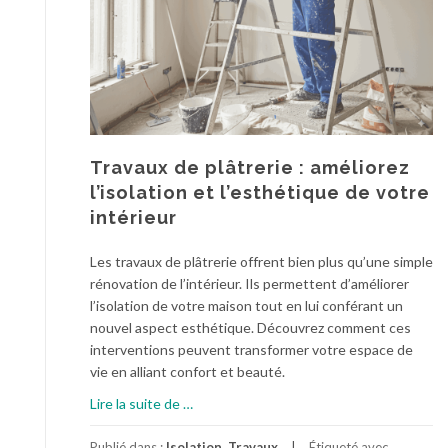
é
à
n
u
é
n
r
p
a
r
l
o
e
:
Travaux de plâtrerie : améliorez
e
l’isolation et l’esthétique de votre
r
intérieur
r
e
Les travaux de plâtrerie offrent bien plus qu’une simple
u
rénovation de l’intérieur. Ils permettent d’améliorer
r
l’isolation de votre maison tout en lui conférant un
s
nouvel aspect esthétique. Découvrez comment ces
f
interventions peuvent transformer votre espace de
r
vie en alliant confort et beauté.
é
à
Lire la suite de
…
q
p
u
r
Publié dans :
Isolation
,
Travaux
Étiqueté avec