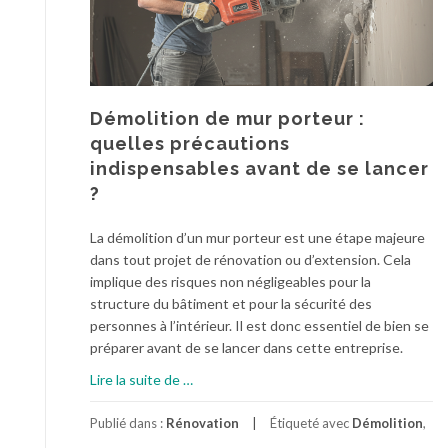
u
i
x
e
d
:
’
B
e
o
n
Démolition de mur porteur :
n
r
quelles précautions
n
o
indispensables avant de se lancer
e
b
?
s
é
p
e
La démolition d’un mur porteur est une étape majeure
r
x
dans tout projet de rénovation ou d’extension. Cela
a
t
implique des risques non négligeables pour la
t
é
structure du bâtiment et pour la sécurité des
i
r
personnes à l’intérieur. Il est donc essentiel de bien se
q
i
préparer avant de se lancer dans cette entreprise.
u
e
e
u
à
Lire la suite de
…
s
r
p
e
:
r
Publié dans :
Rénovation
Étiqueté avec
Démolition
,
t
t
o