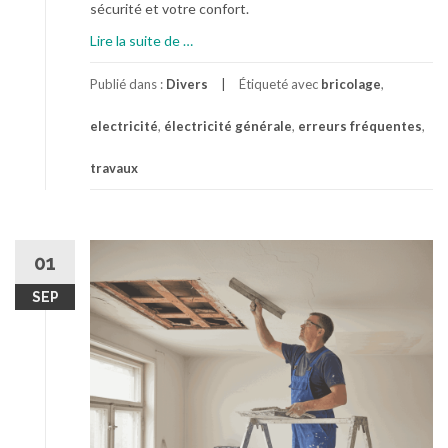
sécurité et votre confort.
n
u
t
à
Lire la suite de
o
…
d
p
i
e
r
Publié dans :
Divers
c
Étiqueté avec
bricolage
,
s
o
o
electricité
,
électricité générale
,
erreurs fréquentes
,
e
p
n
l
o
f
travaux
a
s
i
n
É
e
c
l
r
e
e
v
r
01
c
o
?
t
s
SEP
r
t
i
r
c
a
i
v
t
a
é
u
g
x