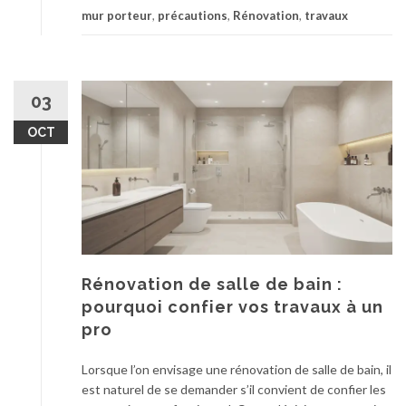
p
r
mur porteur
,
précautions
,
Rénovation
,
travaux
p
r
a
o
é
n
s
v
s
D
e
f
é
03
n
o
m
t
r
OCT
o
i
m
l
o
e
i
n
r
t
d
v
i
e
o
o
s
s
n
r
a
d
Rénovation de salle de bain :
i
l
e
pourquoi confier vos travaux à un
s
l
m
pro
q
é
u
u
e
r
Lorsque l’on envisage une rénovation de salle de bain, il
e
s
p
est naturel de se demander s’il convient de confier les
s
e
o