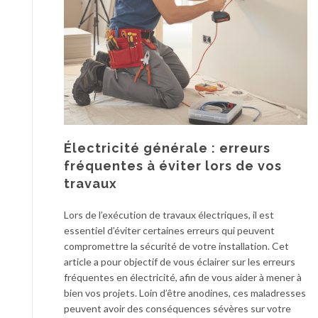
i
o
t
o
n
d
n
d
u
s
e
r
i
s
a
n
a
b
d
l
l
i
l
e
s
e
s
p
d
Électricité générale : erreurs
e
e
fréquentes à éviter lors de vos
n
b
travaux
s
a
a
i
Lors de l’exécution de travaux électriques, il est
b
n
essentiel d’éviter certaines erreurs qui peuvent
l
:
compromettre la sécurité de votre installation. Cet
e
p
article a pour objectif de vous éclairer sur les erreurs
s
o
fréquentes en électricité, afin de vous aider à mener à
a
u
bien vos projets. Loin d’être anodines, ces maladresses
v
r
peuvent avoir des conséquences sévères sur votre
a
q