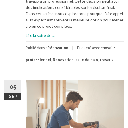
travaux à un professionnel. Cette décision peut avoir
n
r
des implications considérables sur le résultat final.
s
t
Dans cet article, nous explorerons pourquoi faire appel
u
e
à un expert est souvent la meilleure option pour mener
r
u
à bien ce projet complexe.
f
r
a
:
à
Lire la suite de
…
c
q
p
e
u
r
Publié dans :
Rénovation
Étiqueté avec
conseils
,
s
e
o
e
l
professionnel
,
Rénovation
,
salle de bain
,
travaux
p
s
l
o
t
e
s
h
s
R
é
p
é
05
t
r
n
i
SEP
é
o
q
c
v
u
a
a
e
u
t
s
t
i
e