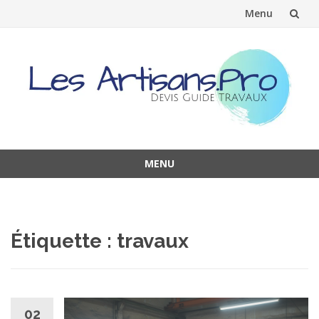
Menu
Aller
au
contenu
MENU
Aller
au
contenu
Étiquette :
travaux
02