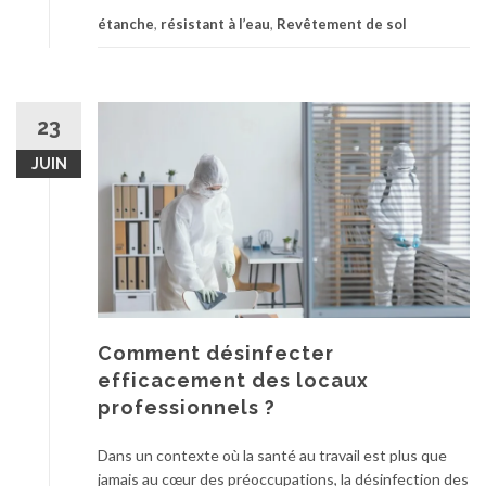
o
v
étanche
,
résistant à l’eau
,
Revêtement de sol
s
o
C
s
o
e
u
s
23
v
p
r
a
JUIN
e
c
-
e
p
s
l
e
a
x
n
t
c
é
h
Comment désinfecter
r
e
efficacement des locaux
i
r
e
professionnels ?
r
u
é
r
Dans un contexte où la santé au travail est plus que
s
s
jamais au cœur des préoccupations, la désinfection des
i