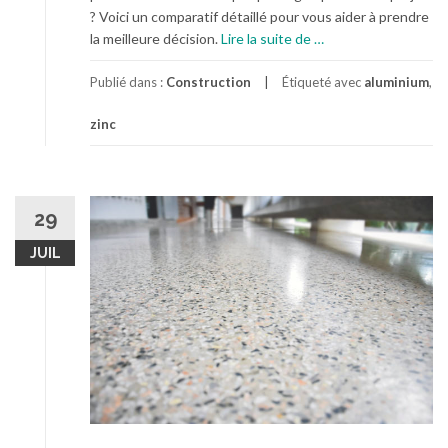
? Voici un comparatif détaillé pour vous aider à prendre
à
la meilleure décision.
Lire la suite de
…
p
r
Publié dans :
Construction
Étiqueté avec
aluminium
,
o
zinc
p
o
s
Z
i
29
n
JUIL
g
u
e
r
i
e
e
n
z