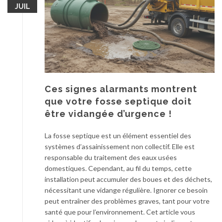
JUIL
e
o
b
n
u
c
d
i
g
r
e
é
t
p
p
o
Ces signes alarmants montrent
o
u
que votre fosse septique doit
u
r
être vidangée d’urgence !
r
l
c
’
La fosse septique est un élément essentiel des
o
e
systèmes d’assainissement non collectif. Elle est
n
x
responsable du traitement des eaux usées
s
t
domestiques. Cependant, au fil du temps, cette
t
é
installation peut accumuler des boues et des déchets,
r
r
nécessitant une vidange régulière. Ignorer ce besoin
u
i
peut entraîner des problèmes graves, tant pour votre
i
e
santé que pour l’environnement. Cet article vous
r
u