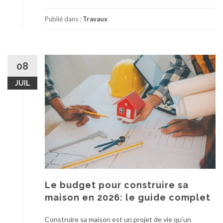
p
t
r
Publié dans :
Travaux
é
o
r
p
i
o
a
s
08
u
C
p
JUIL
o
r
m
i
m
v
e
i
n
l
t
é
r
g
é
i
a
e
l
Le budget pour construire sa
r
i
maison en 2026: le guide complet
?
s
e
Construire sa maison est un projet de vie qu’un