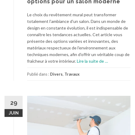
options pour un salon moderne
r
d
m
e
Le choix du revêtement mural peut transformer
a
c
totalement l’ambiance d’un salon. Dans un monde de
n
o
design en constante évolution, il est indispensable de
t
m
connaître les tendances actuelles. Cet article vous
s
p
présente des options variées et innovantes, des
m
l
matériaux respectueux de l’environnement aux
o
e
techniques modernes, afin d’offrir un véritable coup de
n
t
à
fraîcheur à votre intérieur.
Lire la suite de
…
t
p
r
r
Publié dans :
Divers
,
Travaux
e
o
n
p
t
o
q
s
29
u
R
e
JUIN
e
v
v
o
ê
t
t