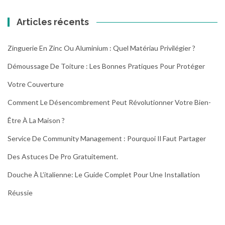
t
e
articles
d
u
Articles récents
é
r
s
e
i
Zinguerie En Zinc Ou Aluminium : Quel Matériau Privilégier ?
s
n
o
Démoussage De Toiture : Les Bonnes Pratiques Pour Protéger
f
p
e
t
Votre Couverture
c
i
Comment Le Désencombrement Peut Révolutionner Votre Bien-
t
o
e
n
Être À La Maison ?
r
s
e
Service De Community Management : Pourquoi Il Faut Partager
f
Des Astuces De Pro Gratuitement.
f
i
Douche À L’italienne: Le Guide Complet Pour Une Installation
c
a
Réussie
c
e
m