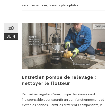
u
r
recruter artisan
,
travaux placoplâtre
r
e
e
v
s
i
o
d
28
p
a
t
JUIN
n
i
g
o
é
n
e
s
d
p
’
o
u
u
r
Entretien pompe de relevage :
r
g
u
nettoyer le flotteur
e
n
n
s
L’entretien régulier d’une pompe de relevage est
c
a
indispensable pour garantir un bon fonctionnement et
e
l
éviter les pannes. Parmi les différents composants, le
!