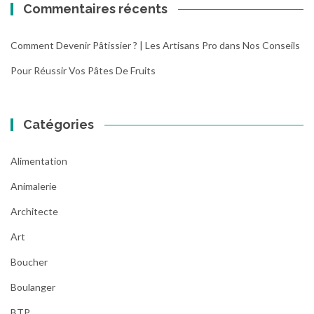
Commentaires récents
e
n
Comment Devenir Pâtissier ? | Les Artisans Pro
t
dans
Nos Conseils
d
Pour Réussir Vos Pâtes De Fruits
e
s
l
o
Catégories
c
a
Alimentation
u
x
Animalerie
p
Architecte
r
o
Art
f
e
Boucher
s
Boulanger
s
i
BTP