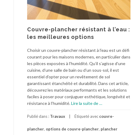
p
a
y
s
a
Couvre-plancher résistant à l’eau :
g
les meilleures options
è
r
Choisir un couvre-plancher résistant à l’eau est un défi
e
courant pour les maisons modernes, en particulier dans
:
les pièces exposées à l’humidité. Qu’il s’agisse d’une
e
cuisine, d’une salle de bain ou d’un sous-sol, il est
m
essentiel d’opter pour un revêtement de sol
b
garantissant étanchéité et durabilité. Dans cet article,
e
découvrez les matériaux performants et les solutions
l
faciles à poser pour conjuguer esthétique, longévité et
l
à
résistance à l’humidité.
Lire la suite de
…
i
p
s
r
Publié dans :
Travaux
Étiqueté avec
couvre-
s
o
e
plancher
,
options de couvre-plancher
,
plancher
p
z