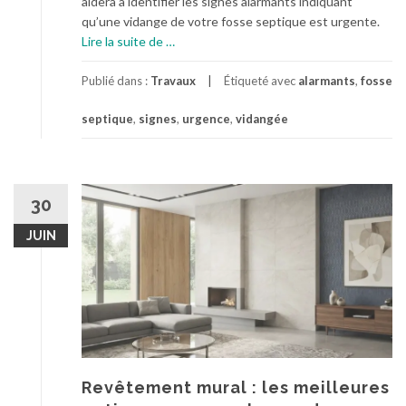
aidera à identifier les signes alarmants indiquant
e
r
qu’une vidange de votre fosse septique est urgente.
s
?
à
Lire la suite de
…
a
p
m
r
Publié dans :
Travaux
Étiqueté avec
alarmants
,
fosse
a
o
i
septique
,
signes
,
urgence
,
vidangée
p
s
o
o
s
n
C
e
e
30
n
s
2
JUIN
s
0
i
2
g
6
n
:
e
l
s
e
a
g
l
u
Revêtement mural : les meilleures
a
i