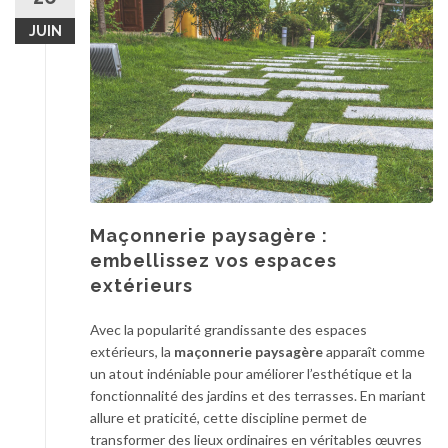
i
JUIN
e
n
p
o
m
p
e
d
e
Maçonnerie paysagère :
r
embellissez vos espaces
e
l
extérieurs
e
v
Avec la popularité grandissante des espaces
a
extérieurs, la
maçonnerie paysagère
apparaît comme
g
un atout indéniable pour améliorer l’esthétique et la
e
fonctionnalité des jardins et des terrasses. En mariant
:
allure et praticité, cette discipline permet de
n
transformer des lieux ordinaires en véritables œuvres