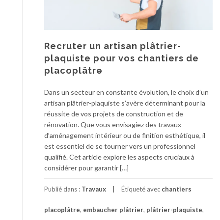
r
e
e
m
f
e
o
n
Recruter un artisan plâtrier-
s
t
s
plaquiste pour vos chantiers de
m
e
placoplâtre
u
s
r
e
Dans un secteur en constante évolution, le choix d’un
a
p
artisan plâtrier-plaquiste s’avère déterminant pour la
l
t
réussite de vos projets de construction et de
:
i
rénovation. Que vous envisagiez des travaux
l
q
d’aménagement intérieur ou de finition esthétique, il
e
u
est essentiel de se tourner vers un professionnel
s
e
qualifié. Cet article explore les aspects cruciaux à
m
d
considérer pour garantir […]
e
o
i
i
Publié dans :
Travaux
Étiqueté avec
chantiers
l
t
l
ê
placoplâtre
,
embaucher plâtrier
,
plâtrier-plaquiste
,
e
t