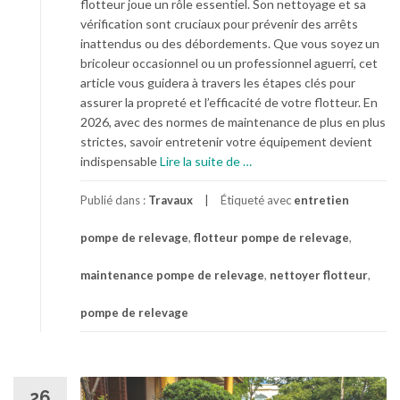
o
flotteur joue un rôle essentiel. Son nettoyage et sa
n
vérification sont cruciaux pour prévenir des arrêts
m
inattendus ou des débordements. Que vous soyez un
o
bricoleur occasionnel ou un professionnel aguerri, cet
d
article vous guidera à travers les étapes clés pour
e
assurer la propreté et l’efficacité de votre flotteur. En
r
2026, avec des normes de maintenance de plus en plus
n
strictes, savoir entretenir votre équipement devient
e
à
indispensable
Lire la suite de
…
p
r
Publié dans :
Travaux
Étiqueté avec
entretien
o
pompe de relevage
,
flotteur pompe de relevage
,
p
o
maintenance pompe de relevage
,
nettoyer flotteur
,
s
E
pompe de relevage
n
t
r
e
26
t