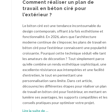
Comment réaliser un plan de
i
n
travail en béton ciré pour
c
l’extérieur ?
o
u
Le béton ciré est une tendance incontournable du
a
design contemporain, offrant à la fois esthétisme et
l
fonctionnalité. En 2026, alors que l’architecture
u
moderne continue de s’imposer, les plans de travail en
m
béton ciré pour l’extérieur connaissent une popularité
i
croissante. Pourquoi cette technique séduit-elle tant
n
les amateurs de décoration ? Tout simplement parce
i
qu’elle combine un rendu esthétique sophistiqué, une
u
excellente résistance aux intempéries et une facilité
m
d’entretien, le tout en permettant une
:
personnalisation sans limite. Dans cet article,
q
découvrez les différentes étapes pour réaliser un plan
u
de travail en béton ciré pour l’extérieur, en mettant en
e
lumière ses avantages, les supports compatibles et les
l
conseils pratiques pour optimiser votre projet.
m
à
Lire la suite de
…
a