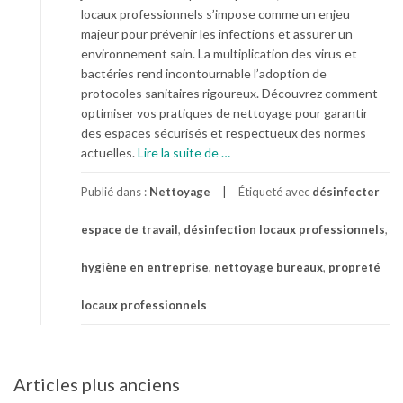
locaux professionnels s’impose comme un enjeu
s
majeur pour prévenir les infections et assurer un
t
environnement sain. La multiplication des virus et
a
bactéries rend incontournable l’adoption de
n
protocoles sanitaires rigoureux. Découvrez comment
t
optimiser vos pratiques de nettoyage pour garantir
à
des espaces sécurisés et respectueux des normes
l
à
actuelles.
Lire la suite de
…
’
p
e
r
Publié dans :
Nettoyage
Étiqueté avec
désinfecter
a
o
u
espace de travail
,
désinfection locaux professionnels
,
p
:
o
l
hygiène en entreprise
,
nettoyage bureaux
,
propreté
s
e
C
s
locaux professionnels
o
m
m
e
m
i
e
l
Navigation
Articles plus anciens
n
l
des