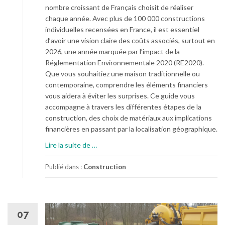
r
nombre croissant de Français choisit de réaliser
u
chaque année. Avec plus de 100 000 constructions
n
individuelles recensées en France, il est essentiel
p
d’avoir une vision claire des coûts associés, surtout en
l
2026, une année marquée par l’impact de la
a
Réglementation Environnementale 2020 (RE2020).
n
Que vous souhaitiez une maison traditionnelle ou
d
contemporaine, comprendre les éléments financiers
e
vous aidera à éviter les surprises. Ce guide vous
t
accompagne à travers les différentes étapes de la
r
construction, des choix de matériaux aux implications
a
financières en passant par la localisation géographique.
v
à
Lire la suite de
…
a
p
i
r
Publié dans :
Construction
l
o
e
p
n
o
b
s
07
é
L
t