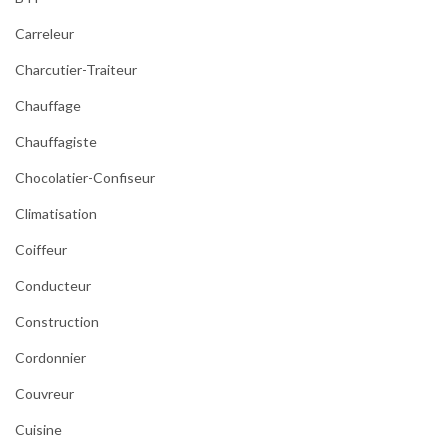
o
Carreleur
n
n
Charcutier-Traiteur
e
l
Chauffage
s
Chauffagiste
?
Chocolatier-Confiseur
Climatisation
Coiffeur
Conducteur
Construction
Cordonnier
Couvreur
Cuisine