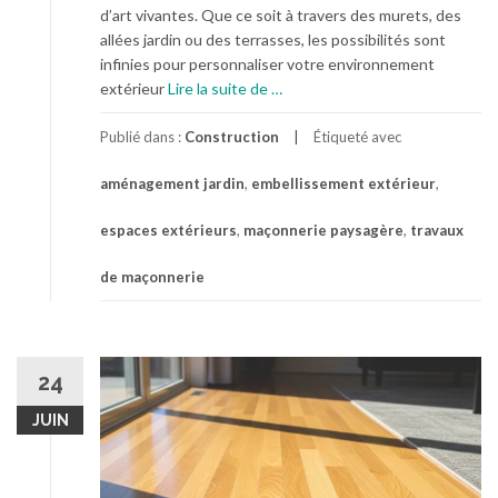
e
d’art vivantes. Que ce soit à travers des murets, des
t
allées jardin ou des terrasses, les possibilités sont
t
infinies pour personnaliser votre environnement
o
à
extérieur
Lire la suite de
…
y
p
e
r
Publié dans :
Construction
Étiqueté avec
r
o
l
aménagement jardin
,
embellissement extérieur
,
p
e
o
f
espaces extérieurs
,
maçonnerie paysagère
,
travaux
s
l
M
de maçonnerie
o
a
t
ç
t
o
e
n
u
24
n
r
e
JUIN
r
i
e