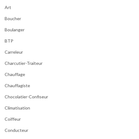
r
Art
i
c
Boucher
a
Boulanger
i
n
BTP
s
n
Carreleur
a
Charcutier-Traiteur
t
u
Chauffage
r
Chauffagiste
e
l
Chocolatier-Confiseur
s
Climatisation
Coiffeur
Conducteur