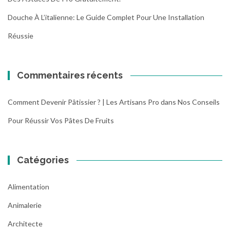
a
Douche À L’italienne: Le Guide Complet Pour Une Installation
s
é
Réussie
s
s
u
Commentaires récents
r
d
e
Comment Devenir Pâtissier ? | Les Artisans Pro
dans
Nos Conseils
s
Pour Réussir Vos Pâtes De Fruits
p
r
o
d
Catégories
u
i
Alimentation
t
s
Animalerie
a
Architecte
f