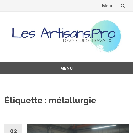
Menu
Aller
au
contenu
MENU
Aller
au
contenu
Étiquette :
métallurgie
02