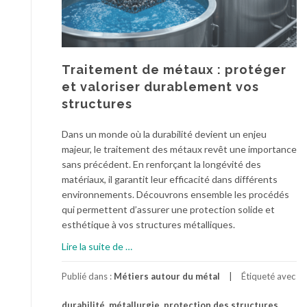
l
e
s
t
r
Traitement de métaux : protéger
a
et valoriser durablement vos
v
structures
a
u
Dans un monde où la durabilité devient un enjeu
x
majeur, le traitement des métaux revêt une importance
d
sans précédent. En renforçant la longévité des
e
matériaux, il garantit leur efficacité dans différents
m
environnements. Découvrons ensemble les procédés
é
qui permettent d’assurer une protection solide et
t
esthétique à vos structures métalliques.
a
à
Lire la suite de
…
l
p
l
r
Publié dans :
Métiers autour du métal
Étiqueté avec
u
o
r
durabilité
,
métallurgie
,
protection des structures
,
p
g