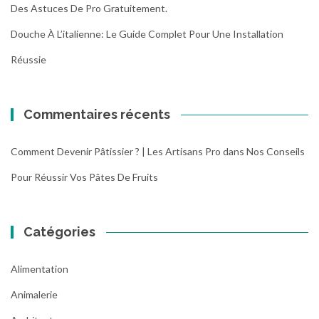
Des Astuces De Pro Gratuitement.
:
p
p
r
Douche À L’italienne: Le Guide Complet Pour Une Installation
r
é
o
v
Réussie
t
e
é
n
g
t
Commentaires récents
e
i
r
o
e
n
Comment Devenir Pâtissier ? | Les Artisans Pro
dans
Nos Conseils
t
d
Pour Réussir Vos Pâtes De Fruits
v
e
a
s
l
r
o
i
Catégories
r
s
i
q
Alimentation
s
u
e
e
Animalerie
r
s