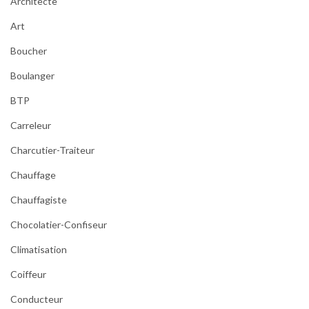
Architecte
d
u
Art
r
a
Boucher
b
Boulanger
l
e
BTP
m
e
Carreleur
n
Charcutier-Traiteur
t
v
Chauffage
o
Chauffagiste
s
s
Chocolatier-Confiseur
t
r
Climatisation
u
Coiffeur
c
t
Conducteur
u