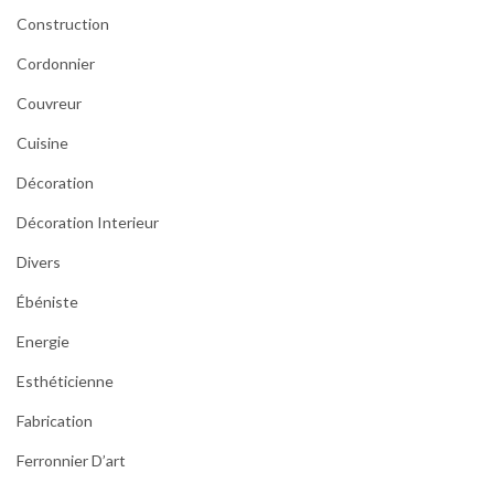
r
Construction
e
Cordonnier
s
Couvreur
Cuisine
Décoration
Décoration Interieur
Divers
Ébéniste
Energie
Esthéticienne
Fabrication
Ferronnier D’art