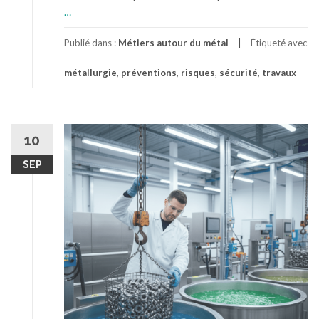
p
…
r
o
Publié dans :
Métiers autour du métal
Étiqueté avec
p
métallurgie
,
préventions
,
risques
,
sécurité
,
travaux
o
s
L
a
s
10
é
SEP
c
u
r
i
t
é
d
a
n
s