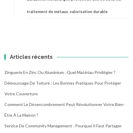
o
i
traitement de métaux
,
valorisation durable
s
e
T
:
r
B
a
o
i
n
t
n
e
e
Articles récents
m
s
e
p
n
r
Zinguerie En Zinc Ou Aluminium : Quel Matériau Privilégier ?
t
a
Démoussage De Toiture : Les Bonnes Pratiques Pour Protéger
d
t
e
i
Votre Couverture
m
q
é
Comment Le Désencombrement Peut Révolutionner Votre Bien-
u
t
e
Être À La Maison ?
a
s
u
e
Service De Community Management : Pourquoi Il Faut Partager
x
t