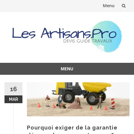
Menu
Aller
au
contenu
MENU
Aller
au
16
contenu
MAR
Pourquoi exiger de la garantie