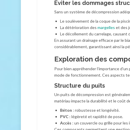
Éviter les dommages struc
Sans un système de décompression adéquat
Le soulèvement de la coque de la piscin
La détérioration des
margelles
et des j
Le décollement du carrelage, causant 
En assurant un drainage efficace par le bi
considérablement, garantissant ainsi la pé
Exploration des comp
Pour bien appréhender l’importance d’un p
mode de fonctionnement. Ces aspects techn
Structure du puits
Un puits de décompression est généraleme
matériau impacte la durabilité et le coût d
Béton
: robustesse et longévité.
PVC
: légèreté et rapidité de pose.
Accès
: un couvercle ou grille pour les
Ces composants permettent une gestion op