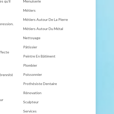
s qu’il
Menuiserie
Métiers
Métiers Autour De La Pierre
pression.
Métiers Autour Du Métal
Nettoyage
Pâtissier
ffecte
Peintre En Bâtiment
Plombier
Poissonnier
pérennité
Prothésiste Dentaire
Rénovation
eur
Sculpteur
Services