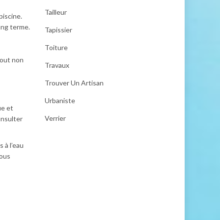
Tailleur
iscine.
ong terme.
Tapissier
Toiture
tout non
Travaux
Trouver Un Artisan
Urbaniste
ue et
Verrier
onsulter
 à l’eau
vous