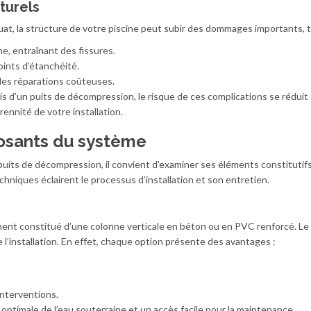
turels
, la structure de votre piscine peut subir des dommages importants, t
e, entraînant des fissures.
oints d’étanchéité.
des réparations coûteuses.
ais d’un puits de décompression, le risque de ces complications se réduit
rennité de votre installation.
osants du système
uits de décompression, il convient d’examiner ses éléments constitutif
iques éclairent le processus d’installation et son entretien.
nt constitué d’une colonne verticale en béton ou en PVC renforcé. Le 
e l’installation. En effet, chaque option présente des avantages :
 interventions.
timale de l’eau souterraine et un accès facile pour la maintenance.