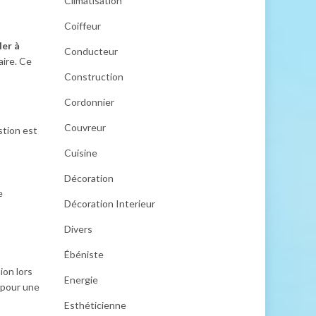
Climatisation
Coiffeur
ler à
Conducteur
aire. Ce
Construction
Cordonnier
Couvreur
stion est
Cuisine
Décoration
e
Décoration Interieur
Divers
Ébéniste
ion lors
Energie
t pour une
Esthéticienne