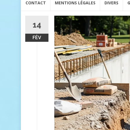
CONTACT
MENTIONS LÉGALES
DIVERS
G
au
contenu
14
FÉV