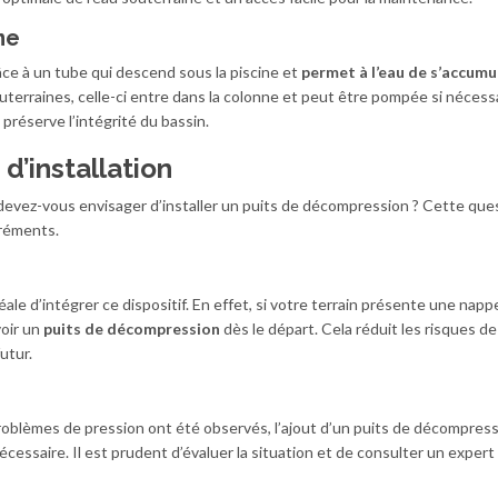
me
ce à un tube qui descend sous la piscine et
permet à l’eau de s’accumu
terraines, celle-ci entre dans la colonne et peut être pompée si nécess
préserve l’intégrité du bassin.
d’installation
 devez-vous envisager d’installer un puits de décompression ? Cette que
gréments.
éale d’intégrer ce dispositif. En effet, si votre terrain présente une napp
voir un
puits de décompression
dès le départ. Cela réduit les risques de
utur.
roblèmes de pression ont été observés, l’ajout d’un puits de décompress
cessaire. Il est prudent d’évaluer la situation et de consulter un exper