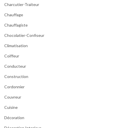
c
Charcutier-Traiteur
u
l
Chauffage
e
Chauffagiste
s
Chocolatier-Confiseur
Climatisation
Coiffeur
Conducteur
Construction
Cordonnier
Couvreur
Cuisine
Décoration
Décoration Interieur