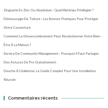
n
e
Zinguerie En Zinc Ou Aluminium : Quel Matériau Privilégier ?
s
Démoussage De Toiture : Les Bonnes Pratiques Pour Protéger
e
c
Votre Couverture
o
n
Comment Le Désencombrement Peut Révolutionner Votre Bien-
d
Être À La Maison ?
e
v
Service De Community Management : Pourquoi Il Faut Partager
i
Des Astuces De Pro Gratuitement.
e
a
Douche À L’italienne: Le Guide Complet Pour Une Installation
u
x
Réussie
m
é
t
Commentaires récents
a
u