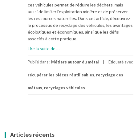
ces véhicules permet de réduire les déchets, mais
aussi de limiter l’exploitation minière et de préserver
les ressources naturelles. Dans cet article, découvrez
le processus de recyclage des véhicules, les avantages
écologiques et économiques, ainsi que les défis
associés à cette pratique.
à
Lire la suite de
…
p
r
Publié dans :
Métiers autour du métal
Étiqueté avec
o
récupérer les pièces réutilisables
,
recyclage des
p
o
métaux
,
recyclages véhicules
s
D
o
n
n
e
r
Articles récents
u