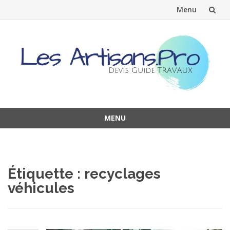
Menu
Aller
au
contenu
MENU
Aller
au
contenu
Étiquette :
recyclages
véhicules