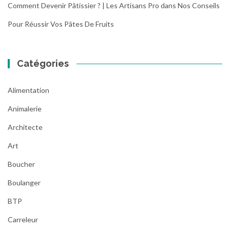
x
Comment Devenir Pâtissier ? | Les Artisans Pro
dans
Nos Conseils
:
Pour Réussir Vos Pâtes De Fruits
l
e
r
e
Catégories
c
y
Alimentation
c
l
Animalerie
a
Architecte
g
e
Art
d
e
Boucher
s
Boulanger
v
é
BTP
h
i
Carreleur