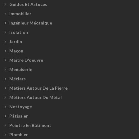
Guides Et Astuces
Immobilier
Ingénieur Mécanique
Isolation
Jardin
Maçon
Maître D'oeuvre
Menuiserie
Métiers
Métiers Autour De La Pierre
Métiers Autour Du Métal
Nettoyage
Pâtissier
Peintre En Bâtiment
Plombier