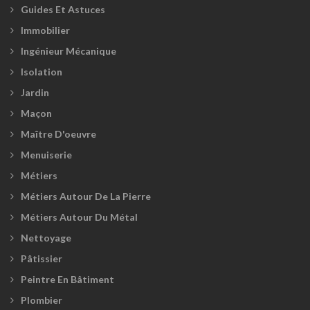
Guides Et Astuces
Immobilier
Ingénieur Mécanique
Isolation
Jardin
Maçon
Maître D'oeuvre
Menuiserie
Métiers
Métiers Autour De La Pierre
Métiers Autour Du Métal
Nettoyage
Pâtissier
Peintre En Bâtiment
Plombier