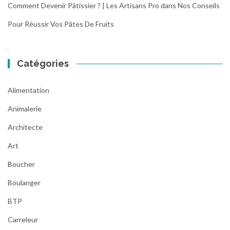
x
Comment Devenir Pâtissier ? | Les Artisans Pro
dans
Nos Conseils
:
Pour Réussir Vos Pâtes De Fruits
l
e
r
e
Catégories
c
y
Alimentation
c
l
Animalerie
a
Architecte
g
e
Art
d
e
Boucher
s
Boulanger
v
é
BTP
h
i
Carreleur