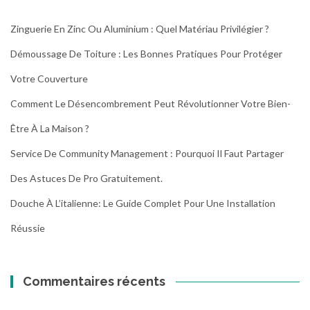
n
e
Zinguerie En Zinc Ou Aluminium : Quel Matériau Privilégier ?
s
Démoussage De Toiture : Les Bonnes Pratiques Pour Protéger
e
c
Votre Couverture
o
n
Comment Le Désencombrement Peut Révolutionner Votre Bien-
d
Être À La Maison ?
e
v
Service De Community Management : Pourquoi Il Faut Partager
i
Des Astuces De Pro Gratuitement.
e
a
Douche À L’italienne: Le Guide Complet Pour Une Installation
u
x
Réussie
m
é
t
Commentaires récents
a
u