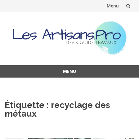
Menu
Aller
au
contenu
MENU
Aller
au
contenu
Étiquette :
recyclage des
métaux