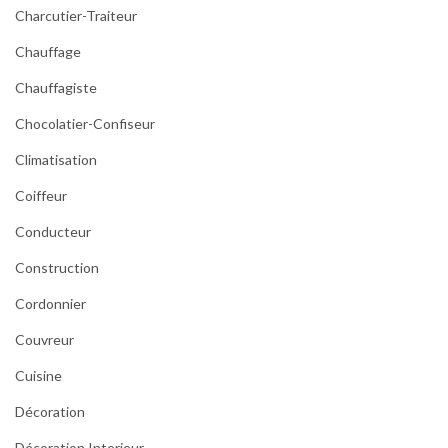
c
Charcutier-Traiteur
u
l
Chauffage
e
Chauffagiste
s
Chocolatier-Confiseur
Climatisation
Coiffeur
Conducteur
Construction
Cordonnier
Couvreur
Cuisine
Décoration
Décoration Interieur