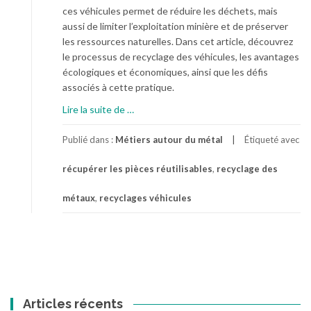
ces véhicules permet de réduire les déchets, mais
aussi de limiter l’exploitation minière et de préserver
les ressources naturelles. Dans cet article, découvrez
le processus de recyclage des véhicules, les avantages
écologiques et économiques, ainsi que les défis
associés à cette pratique.
à
Lire la suite de
…
p
r
Publié dans :
Métiers autour du métal
Étiqueté avec
o
récupérer les pièces réutilisables
,
recyclage des
p
o
métaux
,
recyclages véhicules
s
D
o
n
n
e
r
Articles récents
u