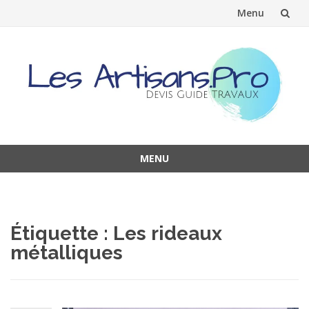
Menu
Aller
au
contenu
MENU
Aller
au
contenu
Étiquette :
Les rideaux
métalliques