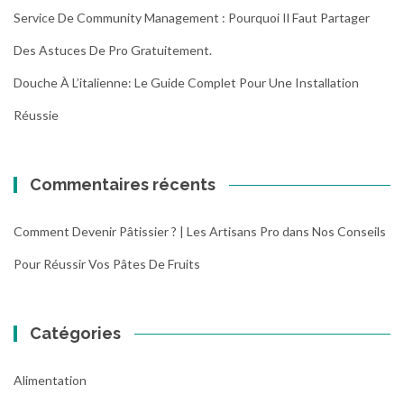
p
Service De Community Management : Pourquoi Il Faut Partager
e
r
Des Astuces De Pro Gratuitement.
s
Douche À L’italienne: Le Guide Complet Pour Une Installation
o
n
Réussie
n
a
l
Commentaires récents
i
s
e
Comment Devenir Pâtissier ? | Les Artisans Pro
dans
Nos Conseils
r
Pour Réussir Vos Pâtes De Fruits
v
o
s
r
Catégories
i
d
Alimentation
e