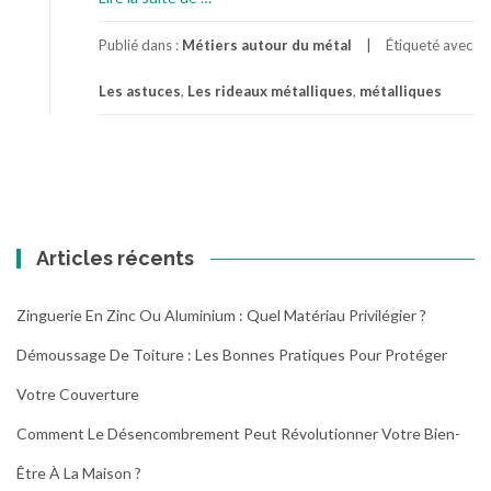
p
r
Publié dans :
Métiers autour du métal
Étiqueté avec
o
Les astuces
,
Les rideaux métalliques
,
métalliques
p
o
s
L
e
s
a
Articles récents
s
t
u
Zinguerie En Zinc Ou Aluminium : Quel Matériau Privilégier ?
c
Démoussage De Toiture : Les Bonnes Pratiques Pour Protéger
e
s
Votre Couverture
p
o
Comment Le Désencombrement Peut Révolutionner Votre Bien-
u
Être À La Maison ?
r