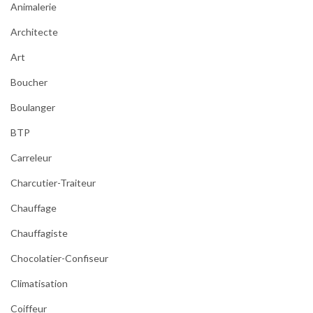
a
Animalerie
u
Architecte
x
m
Art
é
t
Boucher
a
Boulanger
l
l
BTP
i
q
Carreleur
u
Charcutier-Traiteur
e
s
Chauffage
Chauffagiste
Chocolatier-Confiseur
Climatisation
Coiffeur