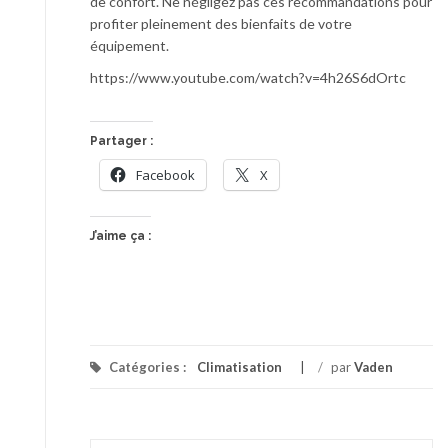
de confort. Ne négligez pas ces recommandations pour
profiter pleinement des bienfaits de votre
équipement.
https://www.youtube.com/watch?v=4h26S6dOrtc
Partager :
Facebook
X
J’aime ça :
Catégories :
Climatisation
/
par
Vaden