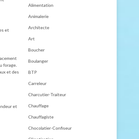
Alimentation
Animalerie
Architecte
es et
Art
Boucher
placement
Boulanger
u forage.
iaux et des
BTP
Carreleur
Charcutier-Traiteur
Chauffage
ondeur et
Chauffagiste
Chocolatier-Confiseur