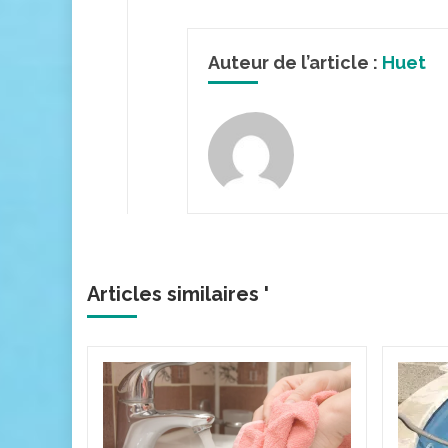
Auteur de l’article :
Huet
Articles similaires '
taire
eurs à
ne