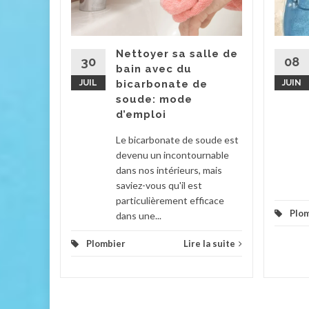
u
Nettoyer sa salle de
ie
30
08
bain avec du
véler un
JUIL
bicarbonate de
JUIN
soude: mode
De
d’emploi
Le bicarbonate de soude est
la suite
devenu un incontournable
dans nos intérieurs, mais
saviez-vous qu'il est
particulièrement efficace
Plo
dans une...
Plombier
Lire la suite