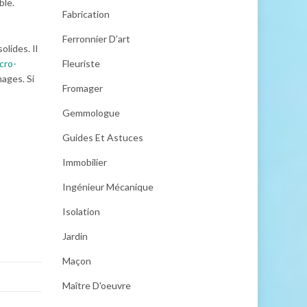
ble.
Fabrication
Ferronnier D’art
olides. Il
cro-
Fleuriste
mages. Si
Fromager
Gemmologue
Guides Et Astuces
Immobilier
Ingénieur Mécanique
Isolation
Jardin
Maçon
Maître D'oeuvre