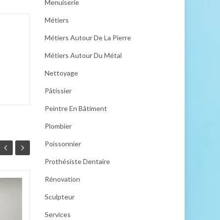
Menuiserie
Métiers
Métiers Autour De La Pierre
Métiers Autour Du Métal
Nettoyage
Pâtissier
Peintre En Bâtiment
Plombier
Poissonnier
Prothésiste Dentaire
Rénovation
Entretien des
21
08
Sculpteur
équipements
OCT
sanitaires : 5 erreurs
OCT
Services