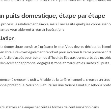
’un puits domestique, étape par étape
un processus relativement simple, mais il nécessite quelques connaissanc
tes vous aideront à réussir l’opération :
llation
uits domestique consiste à préparer le site. Vous devrez décider de l’em
ien libre. Prévoyez également l’endroit pour évacuer la terre provenant d
st facile d’accès pour éviter les difficultés liés aux transports des matér
 emplacement approprié, dégagez la zone et marquez les limites du puits.
encer à creuser le puits. À l’aide de la tarière manuelle, creusez un trou
ppe phréatique. Vous pouvez utiliser une tarière à moteur selon la prof
puits stables et à empêcher toutes formes de contamination dans