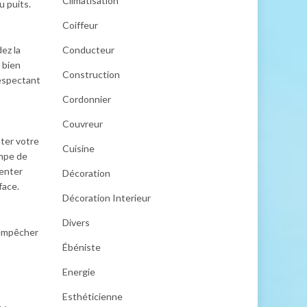
Climatisation
u puits.
Coiffeur
ez la
Conducteur
 bien
Construction
espectant
Cordonnier
Couvreur
nter votre
Cuisine
ompe de
ienter
Décoration
face.
Décoration Interieur
Divers
’empêcher
Ébéniste
Energie
Esthéticienne