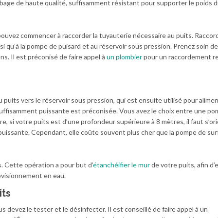
ubage de haute qualité, suffisamment résistant pour supporter le poids d
 pouvez commencer à raccorder la tuyauterie nécessaire au puits. Raccord
i qu’à la pompe de puisard et au réservoir sous pression. Prenez soin de
ns. Il est préconisé de faire appel à
un plombier
pour un raccordement r
 puits vers le réservoir sous pression, qui est ensuite utilisé pour alime
 suffisamment puissante est préconisée. Vous avez le choix entre une p
 si votre puits est d’une profondeur supérieure à 8 mètres, il faut s’or
 puissante. Cependant, elle coûte souvent plus cher que la pompe de sur
ts. Cette opération a pour but d’
étanchéifier le mur
de votre puits, afin d
ovisionnement en eau.
its
 devez le tester et le désinfecter. Il est conseillé de faire appel à un