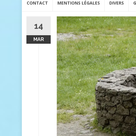
CONTACT
MENTIONS LÉGALES
DIVERS
G
au
contenu
14
MAR