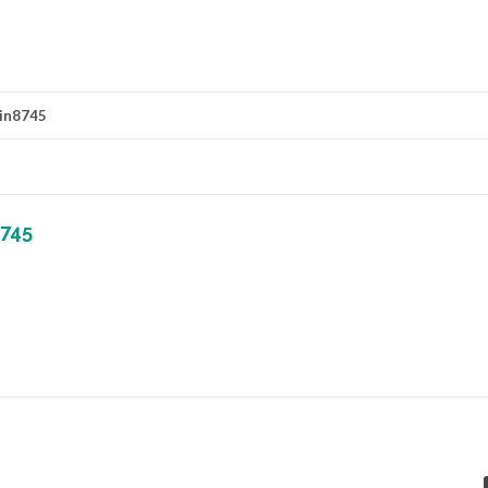
in8745
745