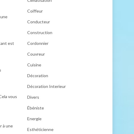
Climatisation
Coiffeur
 une
Conducteur
Construction
tant est
Cordonnier
Couvreur
Cuisine
s
Décoration
Décoration Interieur
Cela vous
Divers
Ébéniste
Energie
er à une
Esthéticienne