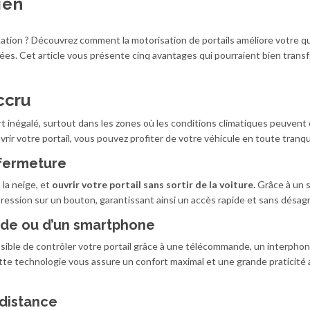
ien
ation ? Découvrez comment la motorisation de portails améliore votre q
sées. Cet article vous présente cinq avantages qui pourraient bien trans
ccru
t inégalé, surtout dans les zones où les conditions climatiques peuvent
vrir votre portail, vous pouvez profiter de votre véhicule en toute tranqui
a fermeture
 la neige, et
ouvrir votre portail sans sortir de la voiture.
Grâce à un 
 pression sur un bouton, garantissant ainsi un accès rapide et sans désa
nde ou d’un smartphone
possible de contrôler votre portail grâce à une télécommande, un interpho
te technologie vous assure un confort maximal et une grande praticité 
 distance