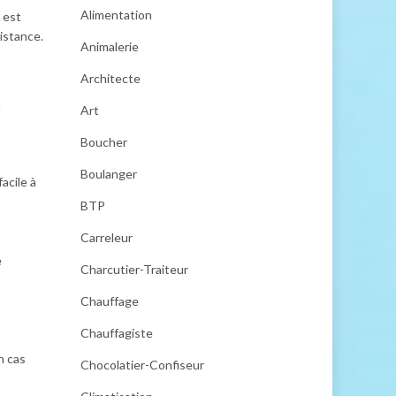
Alimentation
e est
distance.
Animalerie
Architecte
a
Art
Boucher
Boulanger
acile à
BTP
Carreleur
e
Charcutier-Traiteur
Chauffage
Chauffagiste
n cas
Chocolatier-Confiseur