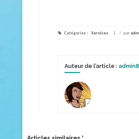
Catégories :
Services
/
par
adm
Auteur de l’article :
admin8
Articles similaires '