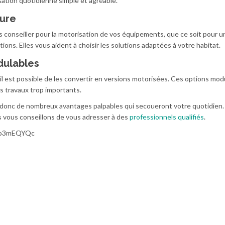
isation quotidienne simple et agréable.
sure
 conseiller pour la motorisation de vos équipements, que ce soit pour un
tions. Elles vous aident à choisir les solutions adaptées à votre habitat.
dulables
 il est possible de les convertir en versions motorisées. Ces options mod
s travaux trop importants.
e donc de nombreux avantages palpables qui secoueront votre quotidien.
s vous conseillons de vous adresser à des
professionnels qualifiés
.
Mo3mEQYQc