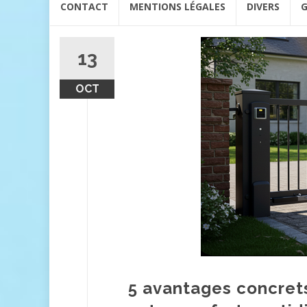
CONTACT
MENTIONS LÉGALES
DIVERS
G
au
contenu
13
OCT
5 avantages concrets