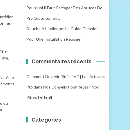
Pourquoi Il Faut Partager Des Astuces De
uotidien
Pro Gratuitement.
former
Douche À L’italienne: Le Guide Complet
Pour Une Installation Réussie
 être
llité.
Commentaires récents
Comment Devenir Pâtissier ? | Les Artisans
système
gréments.
Pro
dans
Nos Conseils Pour Réussir Vos
Pâtes De Fruits
ne ou
au
Catégories