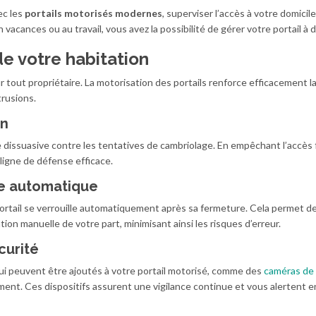
ec les
portails motorisés modernes
, superviser l’accès à votre domicil
acances ou au travail, vous avez la possibilité de gérer votre portail à 
de votre habitation
 tout propriétaire. La motorisation des portails renforce efficacement l
trusions.
on
 dissuasive contre les tentatives de cambriolage. En empêchant l’accès f
 ligne de défense efficace.
ge automatique
ortail se verrouille automatiquement après sa fermeture. Cela permet d
ion manuelle de votre part, minimisant ainsi les risques d’erreur.
curité
qui peuvent être ajoutés à votre portail motorisé, comme des
caméras de
t. Ces dispositifs assurent une vigilance continue et vous alertent e