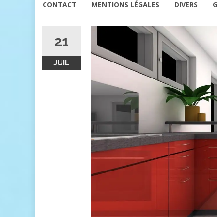
CONTACT
MENTIONS LÉGALES
DIVERS
G
au
contenu
21
JUIL