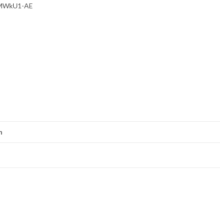
xMWkU1-AE
n