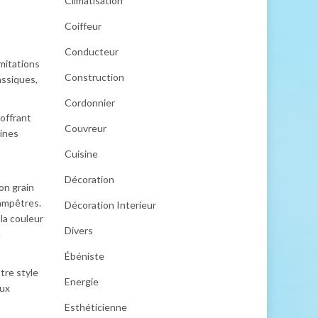
Climatisation
Coiffeur
Conducteur
mitations
Construction
assiques,
Cordonnier
 offrant
Couvreur
eines
Cuisine
Décoration
on grain
hampêtres.
Décoration Interieur
la couleur
Divers
n
Ébéniste
tre style
Energie
eux
Esthéticienne