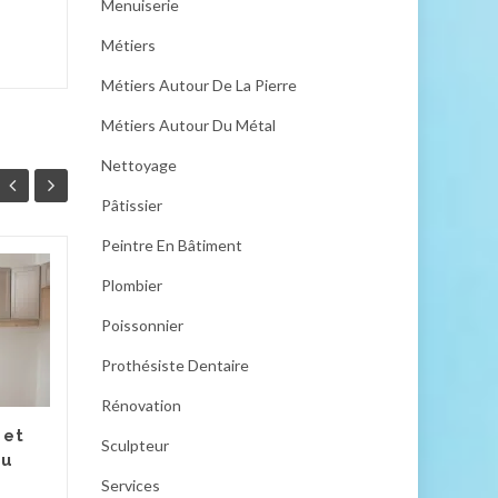
Menuiserie
Métiers
Métiers Autour De La Pierre
Métiers Autour Du Métal
Nettoyage
Pâtissier
Peintre En Bâtiment
Meubles de cuisine
Plombier
29
27
suspendus : gagnez
Poissonnier
JUIN
de la place au sol
JUIN
avec élégance
Prothésiste Dentaire
Les meubles de cuisine
Rénovation
suspendus gagnent en
 et
popularité grâce à leur
Sculpteur
au
esthétique et leur praticité.
Services
Idéals pour optimiser les