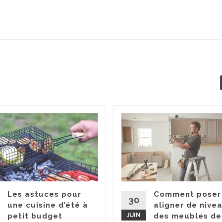
Les astuces pour
Comment poser
30
une cuisine d’été à
aligner de nive
petit budget
JUIN
des meubles de