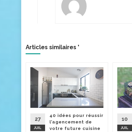
Articles similaires '
issu :
assise
sièges de
ntiel
40 idées pour réussir
sise
27
10
l’agencement de
étique.
JUIL
votre future cuisine
JUIL