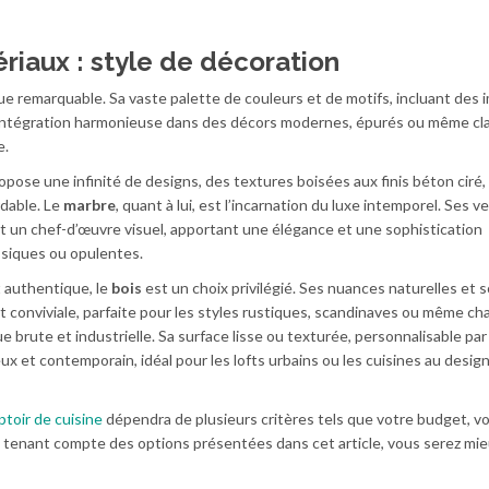
iaux : style de décoration
e remarquable. Sa vaste palette de couleurs et de motifs, incluant des i
e intégration harmonieuse dans des décors modernes, épurés ou même cl
e.
opose une infinité de designs, des textures boisées aux finis béton ciré,
rdable. Le
marbre
, quant à lui, est l’incarnation du luxe intemporel. Ses v
nt un chef-d’œuvre visuel, apportant une élégance et une sophistication
assiques ou opulentes.
 authentique, le
bois
est un choix privilégié. Ses nuances naturelles et s
 conviviale, parfaite pour les styles rustiques, scandinaves ou même c
 brute et industrielle. Sa surface lisse ou texturée, personnalisable par 
eux et contemporain, idéal pour les lofts urbains ou les cuisines au desig
toir de cuisine
dépendra de plusieurs critères tels que votre budget, vo
n tenant compte des options présentées dans cet article, vous serez mi