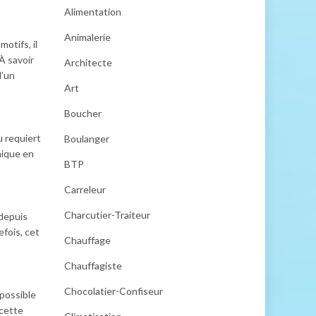
Alimentation
Animalerie
otifs, il
À savoir
Architecte
d’un
Art
Boucher
u requiert
Boulanger
nique en
BTP
Carreleur
Charcutier-Traiteur
 depuis
efois, cet
Chauffage
Chauffagiste
Chocolatier-Confiseur
 possible
 cette