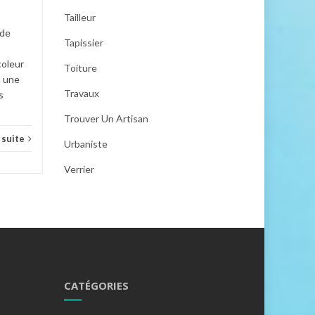
petits...
Tailleur
Cuisi
 de
Cuisine
Lire la suite
Tapissier
coleur
Toiture
c une
Travaux
s
Trouver Un Artisan
a suite
Urbaniste
Verrier
CATÉGORIES