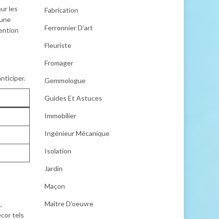
ur les
Fabrication
 une
Ferronnier D’art
tention
Fleuriste
Fromager
nticiper.
Gemmologue
Guides Et Astuces
Immobilier
Ingénieur Mécanique
Isolation
Jardin
Maçon
Maître D'oeuvre
,
cor tels