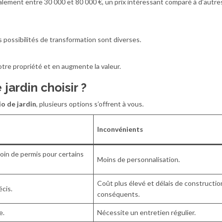
éralement entre 30 000 et 80 000 €, un prix intéressant comparé à d’autr
s possibilités de transformation sont diverses.
votre propriété et en augmente la valeur.
jardin choisir ?
io de jardin
, plusieurs options s’offrent à vous.
Inconvénients
oin de permis pour certains
Moins de personnalisation.
Coût plus élevé et délais de constructio
cis.
conséquents.
e.
Nécessite un entretien régulier.