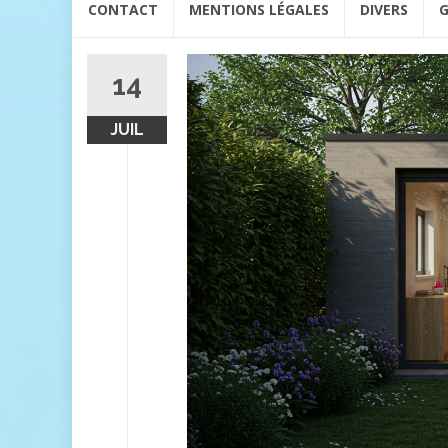
CONTACT
MENTIONS LÉGALES
DIVERS
G
au
contenu
14
JUIL