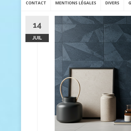
CONTACT
MENTIONS LÉGALES
DIVERS
G
au
contenu
14
JUIL