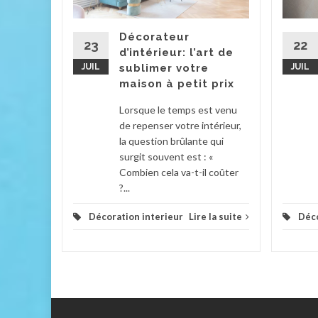
actory
 plus, le
Décorateur
chiné
23
22
d’intérieur: l’art de
..
JUIL
sublimer votre
JUIL
maison à petit prix
la suite
Lorsque le temps est venu
de repenser votre intérieur,
la question brûlante qui
surgit souvent est : «
Combien cela va-t-il coûter
?...
Décoration interieur
Lire la suite
Déco