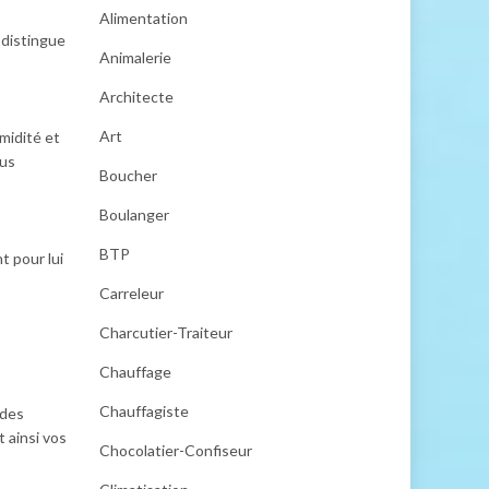
Alimentation
 distingue
Animalerie
Architecte
Art
midité et
ous
Boucher
Boulanger
BTP
t pour lui
Carreleur
Charcutier-Traiteur
Chauffage
Chauffagiste
 des
t ainsi vos
Chocolatier-Confiseur