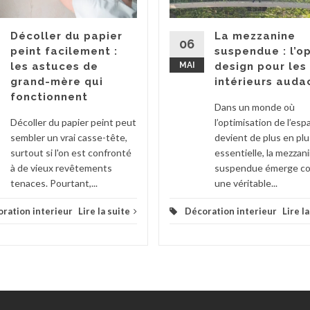
Décoller du papier
La mezzanine
06
peint facilement :
suspendue : l’o
les astuces de
MAI
design pour les
grand-mère qui
intérieurs auda
fonctionnent
Dans un monde où
Décoller du papier peint peut
l’optimisation de l’esp
sembler un vrai casse-tête,
devient de plus en plu
surtout si l'on est confronté
essentielle, la mezzan
à de vieux revêtements
suspendue émerge 
tenaces. Pourtant,...
une véritable...
ration interieur
Lire la suite
Décoration interieur
Lire l