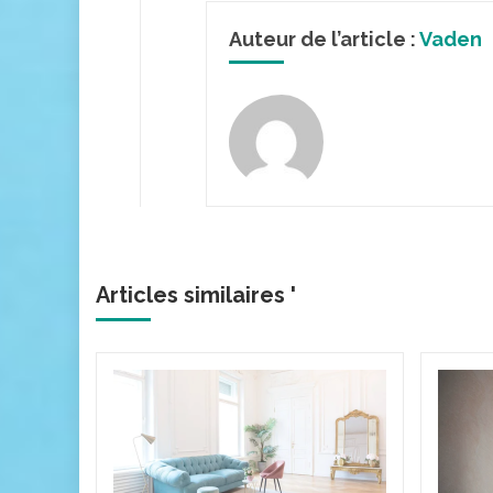
Auteur de l’article :
Vaden
Articles similaires '
iné
ntique
a déco