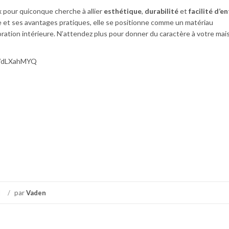
x pour quiconque cherche à allier
esthétique
,
durabilité
et
facilité d’e
e et ses avantages pratiques, elle se positionne comme un matériau
ration intérieure. N’attendez plus pour donner du caractère à votre mai
SWdLXahMYQ
/
par
Vaden