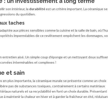
ce : un investissement à long terme
lir son intérieur, la
durabilité
est un critère important. La céramique se
 agressions du quotidien.
 aux taches
daptée aux pièces sensibles comme la cuisine et la salle de bain, où l’hu
 propriétés imperméables de ce revêtement empêchent les dommages, v
on entretien aisé. Un simple coup d’éponge et un nettoyant doux suffisen
s corvées interminables et complexes !
e et sain
plus en plus importante, la céramique murale se présente comme un choix
libère pas de substances toxiques, contrairement à certains matériaux
atériaux naturels et sa recyclabilité en font un choix durable. Présentant
e à maintenir la chaleur en hiver et à garder la fraîcheur en été, réduisan