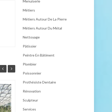
Menuiserie
Métiers
Métiers Autour De La Pierre
Métiers Autour Du Métal
Nettoyage
Pâtissier
Peintre En Bâtiment
Plombier
Poissonnier
Prothésiste Dentaire
Lit escamotable : la
Rénovation
04
28
solution gain de
Sculpteur
MAI
place préférée des
FÉV
architectes
Services