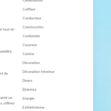
Climatisation
o
Coiffeur
Conducteur
Construction
ur tout en
Cordonnier
Couvreur
humidité.
Cuisine
Décoration
Décoration Interieur
ent de
Divers
Ébéniste
antir un
Energie
, utilisez
Esthéticienne