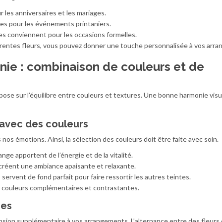
 les anniversaires et les mariages.
les pour les événements printaniers.
les conviennent pour les occasions formelles.
férentes fleurs, vous pouvez donner une touche personnalisée à vos arr
ie : combinaison de couleurs et de
pose sur l’équilibre entre couleurs et textures. Une bonne harmonie visu
 avec des couleurs
nos émotions. Ainsi, la sélection des couleurs doit être faite avec soin.
nge apportent de l’énergie et de la vitalité.
t créent une ambiance apaisante et relaxante.
 servent de fond parfait pour faire ressortir les autres teintes.
s couleurs complémentaires et contrastantes.
ées
nsion supplémentaire à vos arrangements. L’alternance entre des fleurs