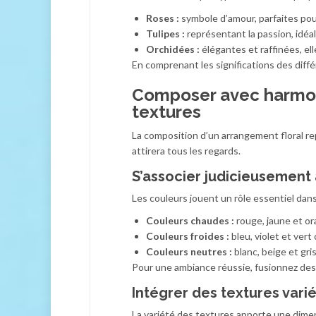
Roses :
symbole d’amour, parfaites pour
Tulipes :
représentant la passion, idéa
Orchidées :
élégantes et raffinées, el
En comprenant les significations des dif
Composer avec harmon
textures
La composition d’un arrangement floral re
attirera tous les regards.
S’associer judicieusement
Les couleurs jouent un rôle essentiel dans 
Couleurs chaudes :
rouge, jaune et ora
Couleurs froides :
bleu, violet et ver
Couleurs neutres :
blanc, beige et gris
Pour une ambiance réussie, fusionnez de
Intégrer des textures vari
La variété des textures apporte une dime