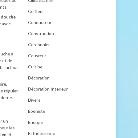
Climatisation
ndues ou
nts.
Coiffeur
 douche
Conducteur
e avec
Construction
Cordonnier
ouche à
Couvreur
e et de
Cuisine
t, surtout
Décoration
ire,
Décoration Interieur
e réguler
oderne.
Divers
Ébéniste
er un
Energie
pour les
Esthéticienne
tien
et