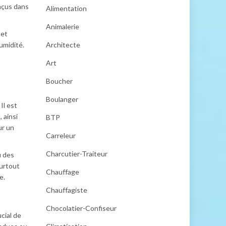
nçus dans
Alimentation
Animalerie
 et
Architecte
humidité.
Art
Boucher
Boulanger
Il est
 ainsi
BTP
ur un
Carreleur
Charcutier-Traiteur
 des
surtout
Chauffage
e.
Chauffagiste
Chocolatier-Confiseur
cial de