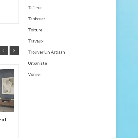
Tailleur
Tapissier
Toiture
Travaux
Trouver Un Artisan
Urbaniste
Verrier
Recruter un artisan
29
28
plâtrier-plaquiste
JUIN
pour vos chantiers
JUIN
de placoplâtre
Dans un secteur en
constante évolution, le choix
al :
d'un artisan plâtrier-
plaquiste s'avère
déterminant pour la réussite