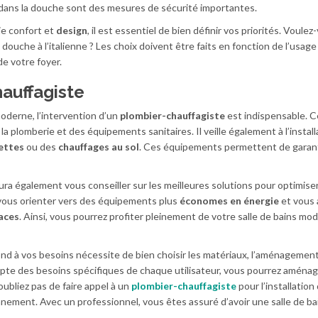
dans la douche sont des mesures de sécurité importantes.
lie confort et
design
, il est essentiel de bien définir vos priorités. Voule
ouche à l’italienne ? Les choix doivent être faits en fonction de l’usag
de votre foyer.
hauffagiste
 moderne, l’intervention d’un
plombier-chauffagiste
est indispensable. C
 la plomberie et des équipements sanitaires. Il veille également à l’instal
ettes
ou des
chauffages au sol
. Ces équipements permettent de garant
a également vous conseiller sur les meilleures solutions pour optimiser
 vous orienter vers des équipements plus
économes en énergie
et vous 
caces
. Ainsi, vous pourrez profiter pleinement de votre salle de bains mo
nd à vos besoins nécessite de bien choisir les matériaux, l’aménagement
mpte des besoins spécifiques de chaque utilisateur, vous pourrez aména
oubliez pas de faire appel à un
plombier-chauffagiste
pour l’installation
nement. Avec un professionnel, vous êtes assuré d’avoir une salle de ba