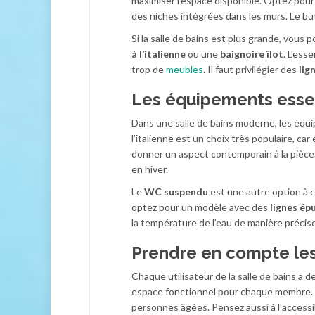
maximiser l’espace disponible. Optez pou
des niches intégrées dans les murs. Le b
Si la salle de bains est plus grande, vo
à l’italienne
ou une
baignoire îlot
. L’ess
trop de
meubles
. Il faut privilégier des
lig
Les équipements essen
Dans une salle de bains moderne, les équi
l’italienne est un choix très populaire, car
donner un aspect contemporain à la pièce
en hiver.
Le
WC suspendu
est une autre option à co
optez pour un modèle avec des
lignes ép
la température de l’eau de manière précis
Prendre en compte les
Chaque utilisateur de la salle de bains a d
espace fonctionnel pour chaque membre.
personnes âgées. Pensez aussi à l’accessib