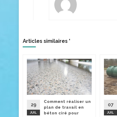
Articles similaires '
pe de
toyer
d'une
est
arantir
Comment réaliser un
ent et
29
07
plan de travail en
mi les...
JUIL
béton ciré pour
JUIL