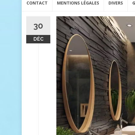
CONTACT
MENTIONS LÉGALES
DIVERS
G
au
contenu
30
DÉC