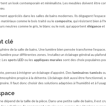
rtent un look contemporain et minimaliste. Les meubles doivent être co
eau.
ment appréciés dans les salles de bains modernes. Ils dégagent l’espace
es matériaux comme le bois traité ou le
composite
, qui résistent bien à l’
eurs neutres comme le gris, le blanc ou le noir, qui apportent
élégance
et
t clé
osphère de la salle de bains. Une lumière bien pensée transforme l’espace. 
lumière pour différentes zones. Installez un éclairage général au plafond,
r. Les
spots LED
ou les
appliques murales
sont des choix populaires po
te, pensez à intégrer un éclairage d’appoint. Des
luminaires tamisés
ou
mosphère propice à la détente. L’éclairage doit aussi être fonctionnel, 
oire. Il faut donc choisir des solutions adaptées à l’humidité et à l’usag
space
dépend de la taille de la pièce. Dans une petite salle de bains, il est cru