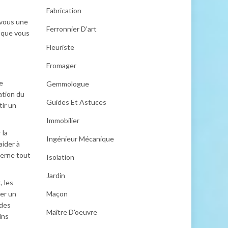
Fabrication
z-vous une
Ferronnier D’art
e que vous
Fleuriste
Fromager
e
Gemmologue
lation du
Guides Et Astuces
ir un
Immobilier
 la
Ingénieur Mécanique
aider à
derne tout
Isolation
Jardin
, les
Maçon
ger un
 des
Maître D'oeuvre
ins