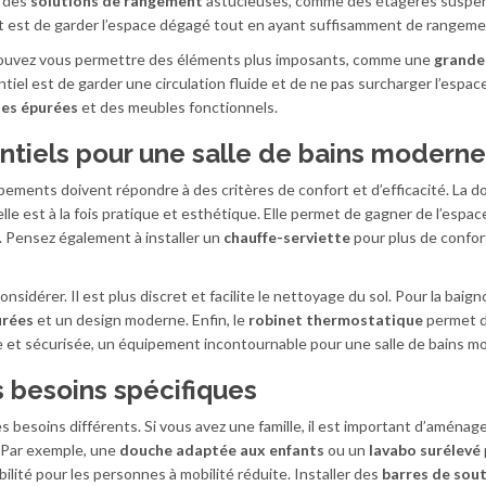
r des
solutions de rangement
astucieuses, comme des étagères suspe
ut est de garder l’espace dégagé tout en ayant suffisamment de rangeme
us pouvez vous permettre des éléments plus imposants, comme une
grande
entiel est de garder une circulation fluide et de ne pas surcharger l’espac
nes épurées
et des meubles fonctionnels.
tiels pour une salle de bains moderne
pements doivent répondre à des critères de confort et d’efficacité. La d
 elle est à la fois pratique et esthétique. Elle permet de gagner de l’espac
. Pensez également à installer un
chauffe-serviette
pour plus de confor
nsidérer. Il est plus discret et facilite le nettoyage du sol. Pour la baigno
urées
et un design moderne. Enfin, le
robinet thermostatique
permet d
e et sécurisée, un équipement incontournable pour une salle de bains m
 besoins spécifiques
es besoins différents. Si vous avez une famille, il est important d’aménag
 Par exemple, une
douche adaptée aux enfants
ou un
lavabo surélevé
ilité pour les personnes à mobilité réduite. Installer des
barres de sou