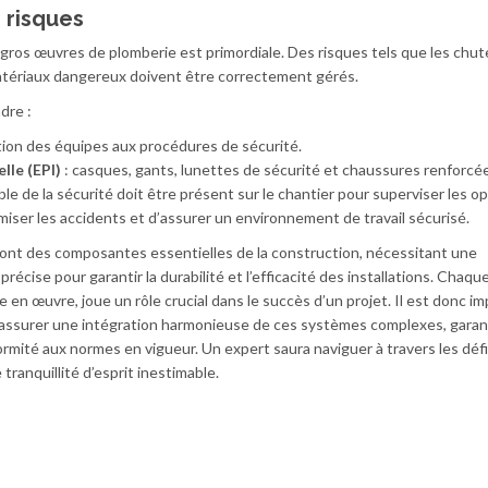
 risques
gros œuvres de plomberie est primordiale. Des risques tels que les chute
 matériaux dangereux doivent être correctement gérés.
dre :
ation des équipes aux procédures de sécurité.
lle (EPI)
: casques, gants, lunettes de sécurité et chaussures renforcé
le de la sécurité doit être présent sur le chantier pour superviser les o
ser les accidents et d’assurer un environnement de travail sécurisé.
sont des composantes essentielles de la construction, nécessitant une
récise pour garantir la durabilité et l’efficacité des installations. Chaqu
e en œuvre, joue un rôle crucial dans le succès d’un projet. Il est donc im
assurer une intégration harmonieuse de ces systèmes complexes, garan
ormité aux normes en vigueur. Un expert saura naviguer à travers les déf
tranquillité d’esprit inestimable.