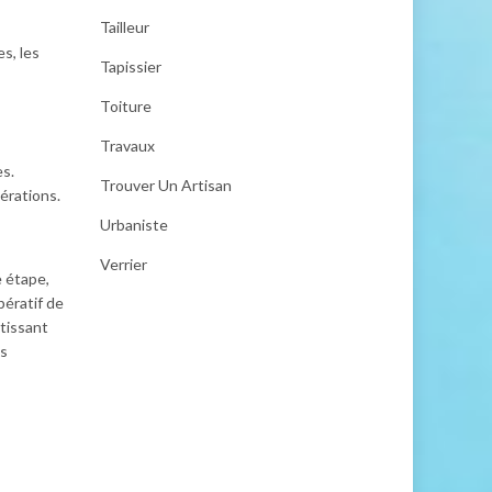
Tailleur
s, les
Tapissier
Toiture
Travaux
es.
Trouver Un Artisan
pérations.
Urbaniste
Verrier
e étape,
pératif de
tissant
is