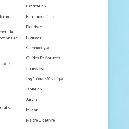
Fabrication
berie.
Ferronnier D’art
n.
Fleuriste
ement la
Fromager
nctions et
Gemmologue
Guides Et Astuces
nt des
Immobilier
Ingénieur Mécanique
Isolation
Jardin
étails.
Maçon
e
Maître D'oeuvre