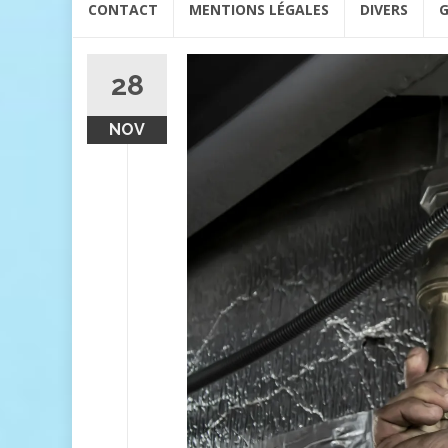
CONTACT
MENTIONS LÉGALES
DIVERS
G
au
contenu
28
NOV