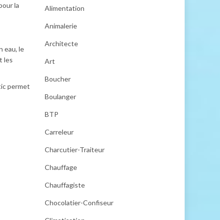
pour la
Alimentation
Animalerie
Architecte
 eau, le
t les
Art
Boucher
stic permet
Boulanger
BTP
Carreleur
Charcutier-Traiteur
Chauffage
Chauffagiste
Chocolatier-Confiseur