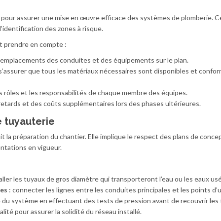
e pour assurer une mise en œuvre efficace des systèmes de plomberie. Ce
 l’identification des zones à risque.
t prendre en compte :
s emplacements des conduites et des équipements sur le plan.
s’assurer que tous les matériaux nécessaires sont disponibles et confo
les rôles et les responsabilités de chaque membre des équipes.
retards et des coûts supplémentaires lors des phases ultérieures.
e tuyauterie
it la préparation du chantier. Elle implique le respect des plans de conce
ntations en vigueur.
taller les tuyaux de gros diamètre qui transporteront l’eau ou les eaux us
res
: connecter les lignes entre les conduites principales et les points d’ut
té du système en effectuant des tests de pression avant de recouvrir les
alité pour assurer la solidité du réseau installé.