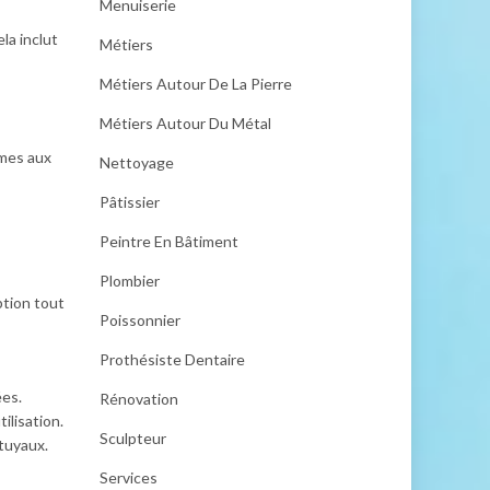
Menuiserie
la inclut
Métiers
Métiers Autour De La Pierre
Métiers Autour Du Métal
rmes aux
Nettoyage
Pâtissier
Peintre En Bâtiment
Plombier
ption tout
Poissonnier
Prothésiste Dentaire
ées.
Rénovation
ilisation.
Sculpteur
 tuyaux.
Services