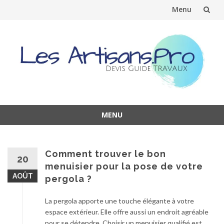
Menu
Aller
au
contenu
MENU
Aller
au
contenu
Comment trouver le bon
20
menuisier pour la pose de votre
AOÛT
pergola ?
La pergola apporte une touche élégante à votre
espace extérieur. Elle offre aussi un endroit agréable
pour se détendre. Choisir un menuisier qualifié est