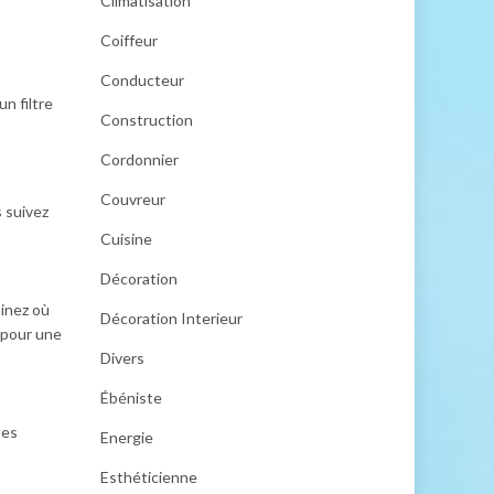
Climatisation
Coiffeur
Conducteur
n filtre
Construction
Cordonnier
Couvreur
s suivez
Cuisine
Décoration
minez où
Décoration Interieur
 pour une
Divers
Ébéniste
les
Energie
Esthéticienne