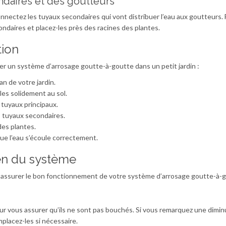
daires et des goutteurs
onnectez les tuyaux secondaires qui vont distribuer l’eau aux goutteurs. 
daires et placez-les près des racines des plantes.
tion
ller un système d’arrosage goutte-à-goutte dans un petit jardin :
an de votre jardin.
-les solidement au sol.
tuyaux principaux.
s tuyaux secondaires.
des plantes.
ue l’eau s’écoule correctement.
en du système
r assurer le bon fonctionnement de votre système d’arrosage goutte-à-
r vous assurer qu’ils ne sont pas bouchés. Si vous remarquez une dimin
placez-les si nécessaire.