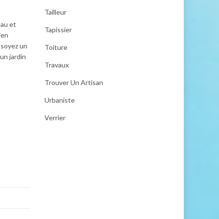
Tailleur
eau et
Tapissier
ien
s soyez un
Toiture
un jardin
Travaux
Trouver Un Artisan
Urbaniste
Verrier