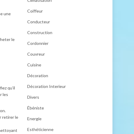
Climatisation
Coiffeur
me une
Conducteur
Construction
cheter le
Cordonnier
Couvreur
Cuisine
Décoration
Décoration Interieur
iez qu’il
r les
Divers
Ébéniste
ion.
 retirer le
Energie
Esthéticienne
 nettoyant