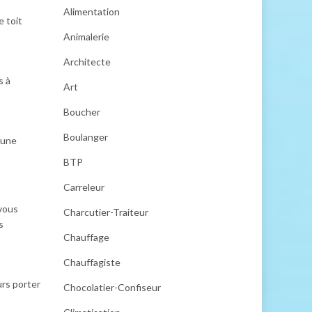
Alimentation
e toit
Animalerie
Architecte
s à
Art
Boucher
Boulanger
 une
BTP
Carreleur
 vous
Charcutier-Traiteur
s
Chauffage
Chauffagiste
urs porter
Chocolatier-Confiseur