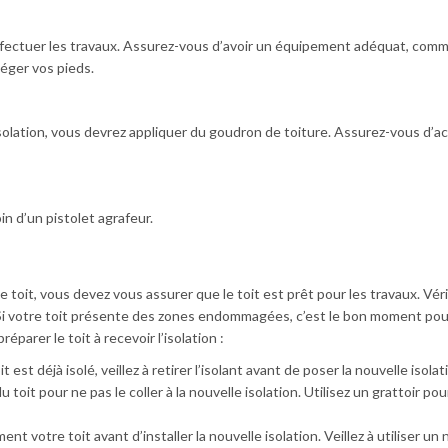
ffectuer les travaux. Assurez-vous d’avoir un équipement adéquat, com
téger vos pieds.
’isolation, vous devrez appliquer du goudron de toiture. Assurez-vous d’a
oin d’un pistolet agrafeur.
 toit, vous devez vous assurer que le toit est prêt pour les travaux. Vérif
t. Si votre toit présente des zones endommagées, c’est le bon moment pou
éparer le toit à recevoir l’isolation :
it est déjà isolé, veillez à retirer l’isolant avant de poser la nouvelle isolat
du toit pour ne pas
le
coller à la nouvelle isolation. Utilisez un grattoir pour
t votre toit avant d’installer la nouvelle isolation. Veillez à utiliser un