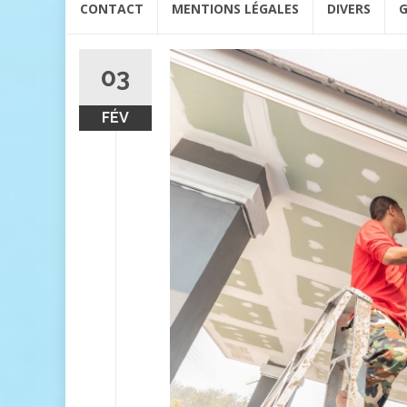
CONTACT
MENTIONS LÉGALES
DIVERS
G
au
contenu
03
FÉV