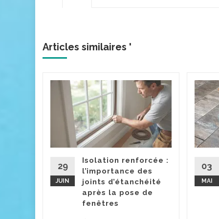
Articles similaires '
urs :
e pour
ctures
 la
Isolation renforcée :
ses
29
03
l’importance des
nt
JUIN
joints d’étanchéité
MAI
on des
après la pose de
ne...
fenêtres
la suite