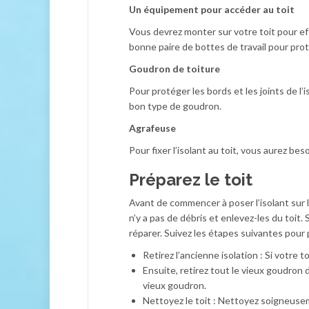
Un équipement pour accéder
au toit
Vous devrez monter sur votre toit pour e
bonne paire de bottes de travail pour pro
Goudron de toiture
Pour protéger les bords et les joints de l
bon type de goudron.
Agrafeuse
Pour fixer l’isolant au toit, vous aurez bes
Préparez le toit
Avant de commencer à poser l’isolant sur le
n’y a pas de débris et enlevez-les du toi
réparer. Suivez les étapes suivantes pour pr
Retirez l’ancienne isolation : Si votre to
Ensuite,
retire
z
tout le vieux goudron 
vieux goudron.
Nettoyez le toit : Nettoyez soigneusemen