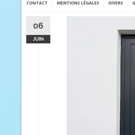
CONTACT
MENTIONS LÉGALES
DIVERS
G
au
contenu
06
JUIN