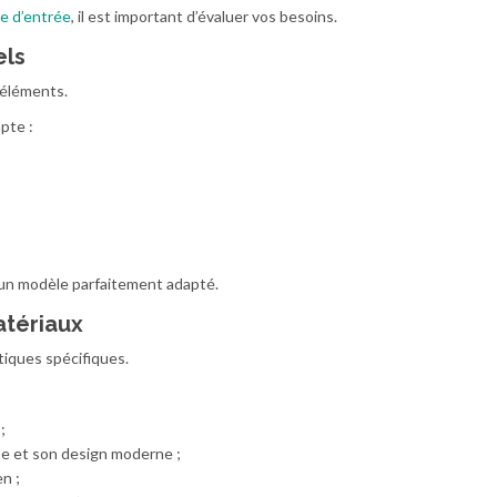
e d’entrée
, il est important d’évaluer vos besoins.
els
 éléments.
pte :
 un modèle parfaitement adapté.
atériaux
iques spécifiques.
;
se et son design moderne ;
n ;