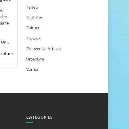
alimentation...
Tailleur
Alime
ie
Alimentation
Lire la suite
rche
Tapissier
pagne
Toiture
Travaux
 Un...
Trouver Un Artisan
a suite
Urbaniste
Verrier
CATÉGORIES