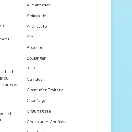
Alimentation
Animalerie
 la
Architecte
Art
ement.
Boucher
Boulanger
BTP
ocats et
ls qui
Carreleur
lessures et
Charcutier-Traiteur
Chauffage
Chauffagiste
tée est
a
Chocolatier-Confiseur