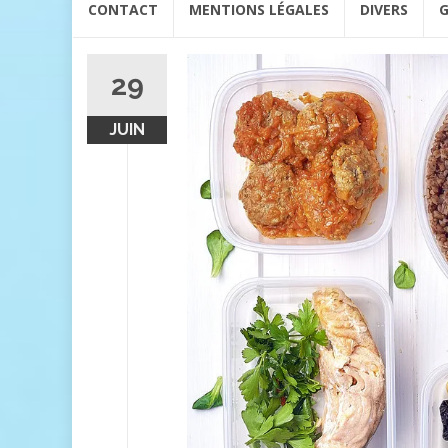
CONTACT
MENTIONS LÉGALES
DIVERS
G
au
contenu
29
JUIN