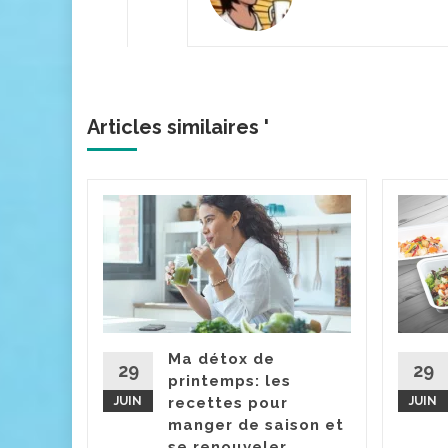
Articles similaires '
epas
ir peut
la
re
té du
Ma détox de
e
29
29
printemps: les
ure pour
JUIN
recettes pour
JUIN
s, il est
manger de saison et
dre...
se renouveler