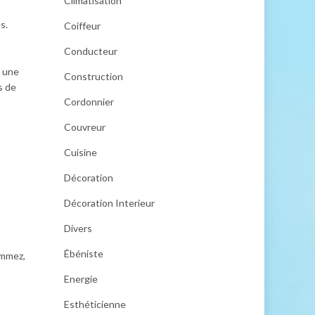
Climatisation
s.
Coiffeur
Conducteur
, une
Construction
s de
Cordonnier
Couvreur
Cuisine
Décoration
Décoration Interieur
Divers
Ébéniste
ommez,
Energie
Esthéticienne