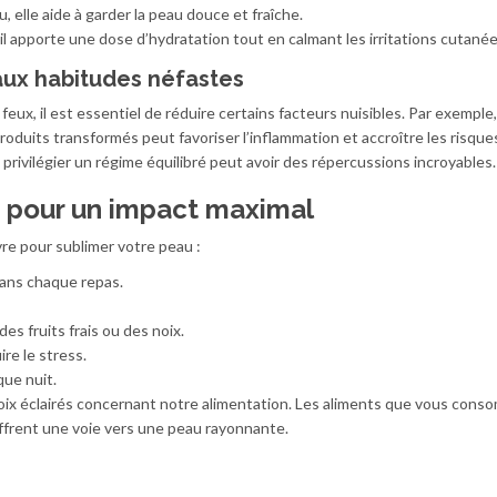
, elle aide à garder la peau douce et fraîche.
il apporte une dose d’hydratation tout en calmant les irritations cutanée
 aux habitudes néfastes
 feux, il est essentiel de réduire certains facteurs nuisibles. Par exemple
duits transformés peut favoriser l’inflammation et accroître les risque
privilégier un régime équilibré peut avoir des répercussions incroyables.
 pour un impact maximal
re pour sublimer votre peau :
dans chaque repas.
es fruits frais ou des noix.
re le stress.
que nuit.
ix éclairés concernant notre alimentation. Les aliments que vous cons
offrent une voie vers une peau rayonnante.