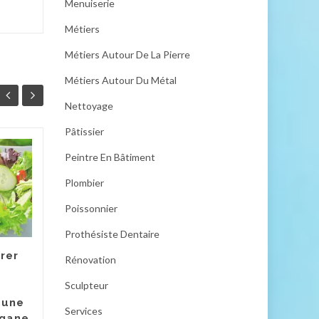
Menuiserie
Métiers
Métiers Autour De La Pierre
Métiers Autour Du Métal
Nettoyage
Pâtissier
Peintre En Bâtiment
Pourquoi manger de
29
29
saison est le geste
Plombier
JUIN
beauté et bien-être
JUIN
le plus simple à
Poissonnier
adopter
Prothésiste Dentaire
À chaque saison, la nature
rer
Rénovation
nous offre une palette
vibrante de fruits et
Sculpteur
légumes, accompagnée
 une
d'une promesse : celle d'une
Services
égane