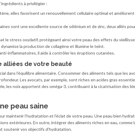
ingrédients à privilégier :
tène, elles favorisent un renouvellement cellulaire optimal et améliorent
aines sont une excellente source de sélénium et de zinc, deux alliés pour
at le stress oxydatif, protégeant ainsi votre peau des effets du vieilliss
 dynamise la production de collagène et illumine le teint.
nti-inflammatoires, il aide à contrôler les éruptions cutanées.
 alliées de votre beauté
ial dans l’équilibre alimentaire. Consommer des aliments tels que les av
rofondeur. Les avocats, par exemple, sont riches en acides gras essentie
llèle, les noix apportent des oméga-3, contribuant à la cicatrisation des b
’une peau saine
ur maintenir l’hydratation et l’éclat de votre peau. Une peau bien hydra
ions extérieures. En outre, intégrer des aliments riches en eau, comme l
 soutenir vos objectifs d’hydratation.