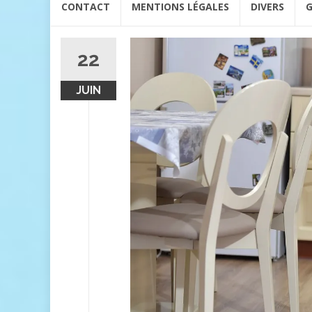
CONTACT
MENTIONS LÉGALES
DIVERS
G
au
contenu
22
JUIN