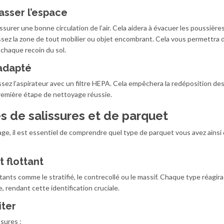
asser l’espace
urer une bonne circulation de l’air. Cela aidera à évacuer les poussières
ssez la zone de tout mobilier ou objet encombrant. Cela vous permettra 
 chaque recoin du sol.
 adapté
ssez l’aspirateur avec un filtre HEPA. Cela empêchera la redéposition de
 première étape de nettoyage réussie.
es de salissures et de parquet
e, il est essentiel de comprendre quel type de parquet vous avez ainsi 
 flottant
tants comme le stratifié, le contrecollé ou le massif. Chaque type réagira
rendant cette identification cruciale.
iter
sures :