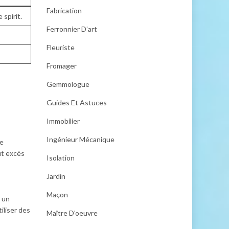
Fabrication
 spirit.
Ferronnier D’art
Fleuriste
Fromager
Gemmologue
Guides Et Astuces
Immobilier
Ingénieur Mécanique
re
ut excès
Isolation
Jardin
Maçon
u un
iliser des
Maître D'oeuvre