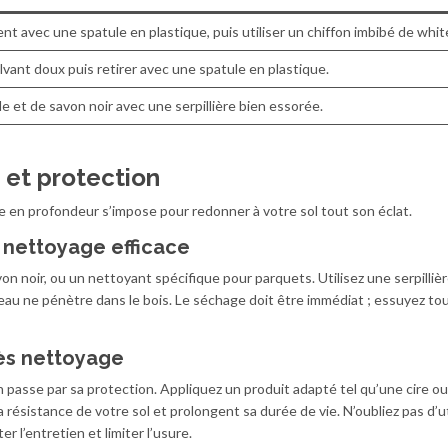
t avec une spatule en plastique, puis utiliser un chiffon imbibé de white
lvant doux puis retirer avec une spatule en plastique.
e et de savon noir avec une serpillière bien essorée.
et protection
 en profondeur s’impose pour redonner à votre sol tout son éclat.
 nettoyage efficace
n noir, ou un nettoyant spécifique pour parquets. Utilisez une serpilliè
l’eau ne pénètre dans le bois. Le séchage doit être immédiat ; essuyez to
ès nettoyage
n passe par sa protection. Appliquez un produit adapté tel qu’une cire o
a résistance de votre sol et prolongent sa durée de vie. N’oubliez pas d’ut
er l’entretien et limiter l’usure.