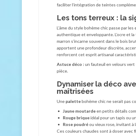
faciliter l’intégration de teintes compléme
Les tons terreux : la 
L’âme du style bohème chic passe par les
authentique et enveloppante. L’ocre et la 
marron s’incarne souvent dans le bois brut
apportent une profondeur discrète, accent
renforcent cet esprit artisanal caractéris
Astuce déco :
un fauteuil en velours vert 
pièce.
Dynamiser la déco ave
maîtrisées
Une
palette
bohème chic ne serait pas c
Jaune moutarde
en petits détails com
Rouge brique
idéal pour un tapis ou un
Rose poudré
ou vieux rose, invitant à 
Ces couleurs chaudes sont à doser avec fin