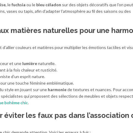
ise
, le
fuchsia
ou le
bleu céladon
sur des objets décoratifs que l’on peu
ns, vases ou tapis, afin d’adapter l’atmosphère au fil des saisons ou des
aux matières naturelles pour une harm
 d’allier couleurs et matières pour multiplier les émotions tactiles et vis
uceur et une
lumière
naturelle.
ant à la fois chaleur et rusticité.
oniste d’un esprit nature.
 pour une touche féminine emblématique.
du style en jouant sur une
harmonie
de textures et nuances. Pour acc
es spécialistes qui proposent des sélections de meubles et objets respec
ue bohème chic
.
 éviter les faux pas dans l’association
hic demande attention. Voici les erreurs à fuir :