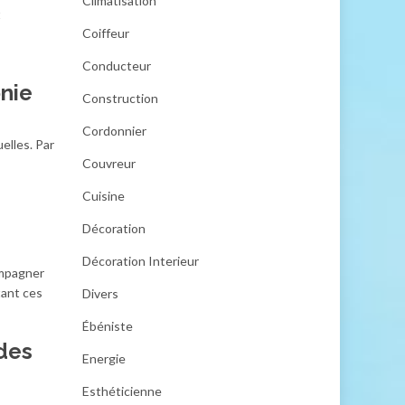
Climatisation
t
Coiffeur
Conducteur
onie
Construction
Cordonnier
uelles. Par
Couvreur
Cuisine
Décoration
Décoration Interieur
ompagner
tant ces
Divers
Ébéniste
 des
Energie
Esthéticienne