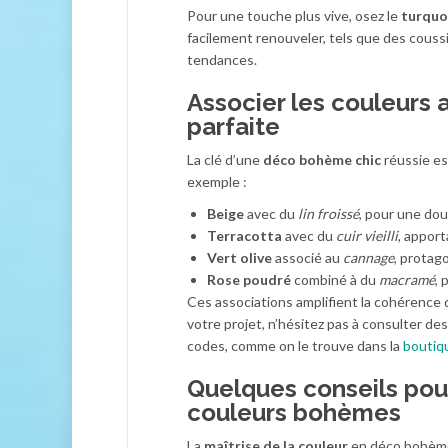
Pour une touche plus vive, osez le
turquo
facilement renouveler, tels que des coussi
tendances.
Associer les couleurs 
parfaite
La clé d’une
déco bohème chic
réussie est
exemple :
Beige
avec du
lin froissé
, pour une do
Terracotta
avec du
cuir vieilli
, apport
Vert olive
associé au
cannage
, protag
Rose poudré
combiné à du
macramé
,
Ces associations amplifient la cohérence 
votre projet, n’hésitez pas à consulter d
codes, comme on le trouve dans la
boutiq
Quelques conseils pour
couleurs bohèmes
La
maîtrise de la couleur
en déco bohème c