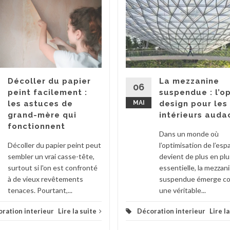
Décoller du papier
La mezzanine
06
peint facilement :
suspendue : l’o
les astuces de
MAI
design pour les
grand-mère qui
intérieurs auda
fonctionnent
Dans un monde où
Décoller du papier peint peut
l’optimisation de l’esp
sembler un vrai casse-tête,
devient de plus en plu
surtout si l'on est confronté
essentielle, la mezzan
à de vieux revêtements
suspendue émerge 
tenaces. Pourtant,...
une véritable...
ration interieur
Lire la suite
Décoration interieur
Lire l