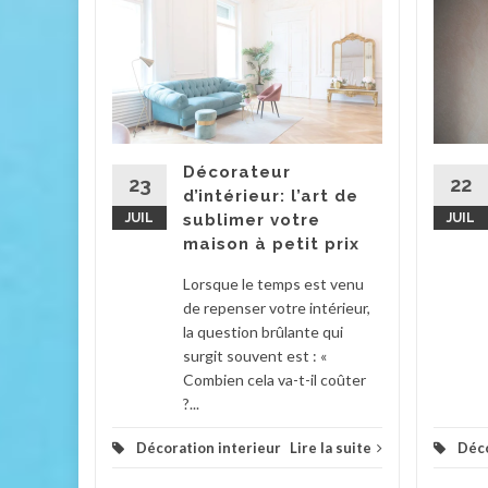
iné
ntique
a déco
actory
 plus, le
Décorateur
chiné
23
22
d’intérieur: l’art de
..
JUIL
sublimer votre
JUIL
maison à petit prix
la suite
Lorsque le temps est venu
de repenser votre intérieur,
la question brûlante qui
surgit souvent est : «
Combien cela va-t-il coûter
?...
Décoration interieur
Lire la suite
Déco