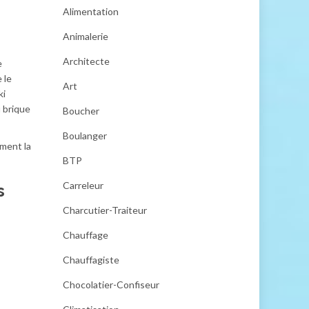
Alimentation
Animalerie
Architecte
e
 le
Art
ki
u brique
Boucher
Boulanger
ement la
BTP
Carreleur
s
Charcutier-Traiteur
Chauffage
Chauffagiste
Chocolatier-Confiseur