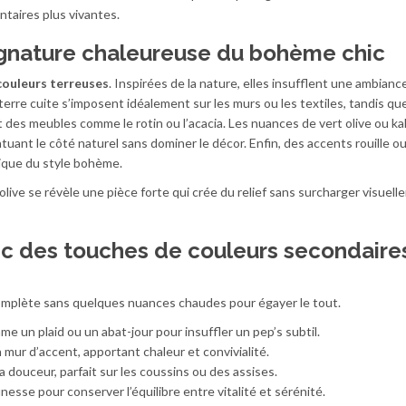
ntaires plus vivantes.
signature chaleureuse du bohème chic
couleurs terreuses
. Inspirées de la nature, elles insufflent une ambianc
terre cuite s’imposent idéalement sur les murs ou les textiles, tandis que
 des meubles comme le rotin ou l’acacia. Les nuances de vert olive ou ka
uant le côté naturel sans dominer le décor. Enfin, des accents rouille o
tique du style bohème.
olive se révèle une pièce forte qui crée du relief sans surcharger visuell
c des touches de couleurs secondaire
omplète sans quelques nuances chaudes pour égayer le tout.
me un plaid ou un abat-jour pour insuffler un pep’s subtil.
 mur d’accent, apportant chaleur et convivialité.
la douceur, parfait sur les coussins ou des assises.
esse pour conserver l’équilibre entre vitalité et sérénité.