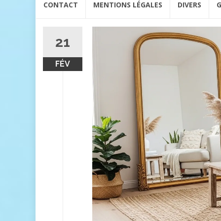
CONTACT
MENTIONS LÉGALES
DIVERS
G
au
contenu
21
FÉV