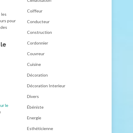
Climatisation
Coiffeur
 les
eurs pour
Conducteur
 des
Construction
Cordonnier
 le
Couvreur
Cuisine
Décoration
Décoration Interieur
Divers
ur le
Ébéniste
e
Energie
Esthéticienne