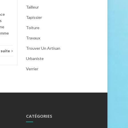
Tailleur
Décoration interieur
Lire la suite
ace
Tapissier
s
ine
Toiture
comme
Travaux
Trouver Un Artisan
a suite
Urbaniste
Verrier
CATÉGORIES