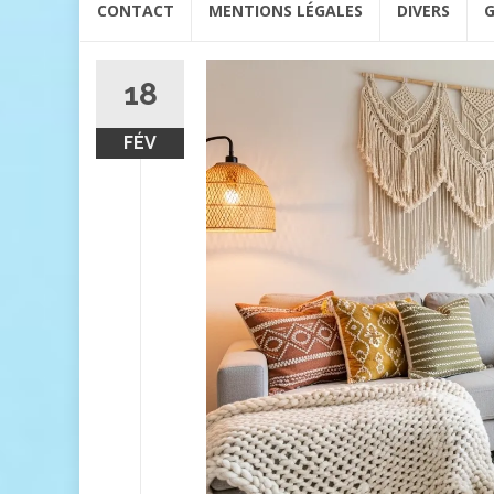
CONTACT
MENTIONS LÉGALES
DIVERS
G
au
contenu
18
FÉV