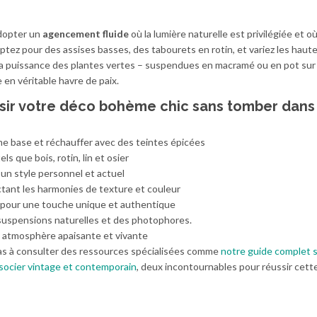
adopter un
agencement fluide
où la lumière naturelle est privilégiée et où
ptez pour des assises basses, des tabourets en rotin, et variez les haut
la puissance des plantes vertes – suspendues en macramé ou en pot sur
 en véritable havre de paix.
ssir votre déco bohème chic sans tomber dans
 base et réchauffer avec des teintes épicées
els que bois, rotin, lin et osier
un style personnel et actuel
tant les harmonies de texture et couleur
pour une touche unique et authentique
suspensions naturelles et des photophores.
 atmosphère apaisante et vivante
 pas à consulter des ressources spécialisées comme
notre guide complet s
ssocier vintage et contemporain
, deux incontournables pour réussir cett