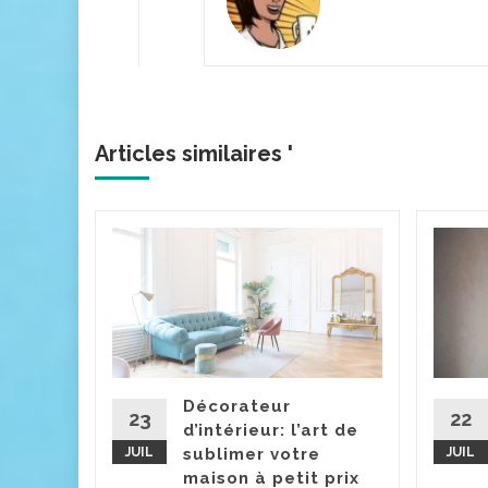
Articles similaires '
iné
ntique
a déco
actory
 plus, le
Décorateur
chiné
23
22
d’intérieur: l’art de
..
JUIL
sublimer votre
JUIL
maison à petit prix
la suite