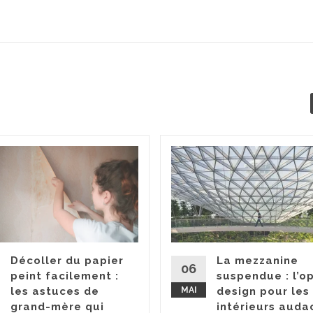
Décoller du papier
La mezzanine
06
peint facilement :
suspendue : l’o
les astuces de
MAI
design pour les
grand-mère qui
intérieurs auda