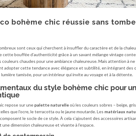
éco bohème chic réussie sans tombe
ombreux sont ceux qui cherchent à insuffler du caractère et de la chaleur
re cette bouffée d’authenticité grâce à un savant mélange vintage cont
s couleurs chaudes pour une ambiance chaleureuse. Mais attention à ne
t adopter cette tendance avec élégance et subtilité, en intégrant des 
 lumière tamisée, pour un intérieur qui invite au voyage et à la détente.
mentaux du style bohème chic pour u
ntique
ic repose sur une
palette naturelle
où les couleurs sobres – beige, gris
lles que l’ocre, le terracotta ou le jaune moutarde. Les
matériaux natu
lin composent le socle de ce style. À cela s’ajoutent des accessoires artisa
ent une dimension chaleureuse et vivante à l’espace.
et de contemporain