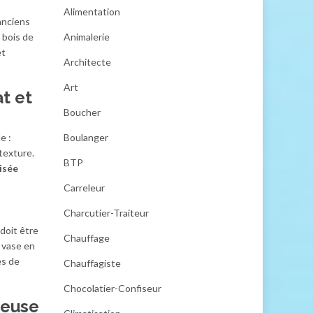
Alimentation
 anciens
 bois de
Animalerie
et
Architecte
Art
at et
Boucher
e :
Boulanger
 texture.
BTP
isée
Carreleur
Charcutier-Traiteur
doit être
Chauffage
 vase en
es de
Chauffagiste
Chocolatier-Confiseur
reuse