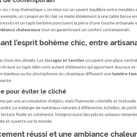
é » ou « trop thématique », on mise sur un savant équilibre entre meubles
xemple, un canapé en lin clair se marie idéalement à une table basse en
tressés et un tapis berbère ponctuent la pièce d’une touche artisanale 
mbiance chaleureuse
tout en garantissant un confort contemporain.
ant l’esprit bohème chic, entre artisan
e choix des détails. Les
tissages et textiles
occupent une place central
n lin lavé ou tapis kilim sont autant d’éléments qui apportent douceur et
en bambou ou les photophores en céramique diffusent une
lumière tam
axante.
 pour éviter le cliché
me par une accumulation d’objets, mais l’harmonie colorielle et texturale 
rdre. Le mélange de matériaux naturels à différentes échelles, du petit
ne lecture fluide et cohérente. Intégrez aussi des pièces uniques ramené
de et ouverte sur le monde.
cement réussi et une ambiance chaleu