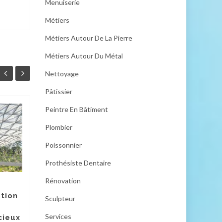
Menuiserie
Métiers
Métiers Autour De La Pierre
Métiers Autour Du Métal
Nettoyage
Pâtissier
Peintre En Bâtiment
Lit escamotable : la
04
28
solution gain de
Plombier
MAI
place préférée des
FÉV
Poissonnier
architectes
d’intérieur
Prothésiste Dentaire
À l'heure où l'optimisation de
Rénovation
l'espace devient essentielle
ption
Sculpteur
dans nos intérieurs, le lit
escamotable émerge comme
Services
cieux
Décor
une solution...