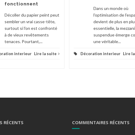
fonctionnent
Dans un monde où
Décoller du papier peint peut
l’optimisation de l’esp
sembler un vrai casse-tête,
devient de plus en plu
surtout si l'on est confronté
essentielle, la mezzan
à de vieux revêtements
suspendue émerge 
tenaces. Pourtant,...
une véritable...
ration interieur
Lire la suite
Décoration interieur
Lire l
S RÉCENTS
COMMENTAIRES RÉCENTS