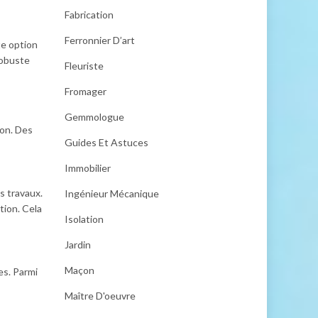
Fabrication
Ferronnier D’art
te option
robuste
Fleuriste
Fromager
Gemmologue
ion. Des
Guides Et Astuces
Immobilier
s travaux.
Ingénieur Mécanique
tion. Cela
Isolation
Jardin
Maçon
es. Parmi
Maître D'oeuvre