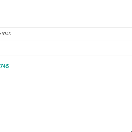
n8745
745