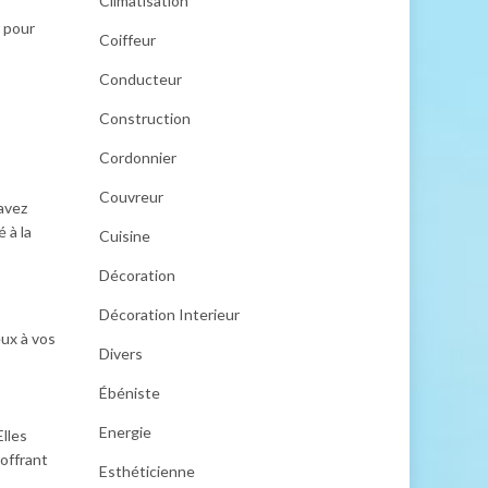
Climatisation
s pour
Coiffeur
Conducteur
Construction
Cordonnier
Couvreur
 avez
 à la
Cuisine
Décoration
Décoration Interieur
eux à vos
Divers
Ébéniste
Energie
Elles
offrant
Esthéticienne