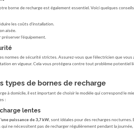
votre borne de recharge est également essentiel. Voici quelques conseil
duire les coûts d’installation.
ion aisée.
r préserver l’équipement.
urité
des normes de sécurité strictes. Assurez-vous que l’électricien que vous
ntation en vigueur. Cela vous protégera contre tout problème potentiel lié
ts types de bornes de recharge
ge à domicile, il est important de choisir le modèle qui correspond le mi
es :
echarge lentes
’une puissance de 3,7 kW
, sont idéales pour des recharges nocturnes. 
 qui ne nécessitent pas de recharger régulièrement pendant la journée, 