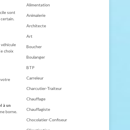
Alimentation
cile sont
Animalerie
certain.
Architecte
Art
 véhicule
Boucher
Ce choix
Boulanger
BTP
Carreleur
 votre
Charcutier-Traiteur
Chauffage
l à un
Chauffagiste
une borne.
Chocolatier-Confiseur