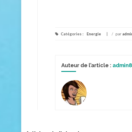
Catégories :
Energie
/
par
admi
Auteur de l’article :
admin8