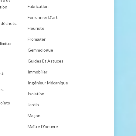
rre et
Fabrication
tion
Ferronnier D’art
s déchets.
Fleuriste
Fromager
limiter
Gemmologue
Guides Et Astuces
Immobilier
 à
Ingénieur Mécanique
s.
Isolation
rojets
Jardin
Maçon
Maître D'oeuvre