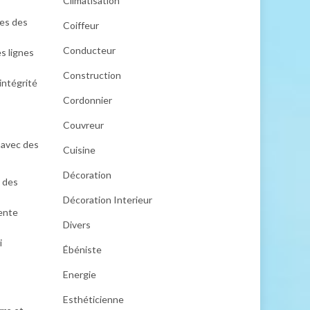
Climatisation
les des
Coiffeur
Conducteur
es lignes
Construction
’intégrité
Cordonnier
Couvreur
r avec des
Cuisine
Décoration
r des
Décoration Interieur
pente
Divers
i
Ébéniste
Energie
Esthéticienne