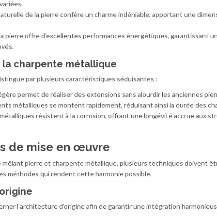
variées.
naturelle de la pierre confère un charme indéniable, apportant une dimen
 la pierre offre d’excellentes performances énergétiques, garantissant u
ovés.
e la charpente métallique
 distingue par plusieurs caractéristiques séduisantes :
légère permet de réaliser des extensions sans alourdir les anciennes pier
ents métalliques se montent rapidement, réduisant ainsi la durée des cha
s métalliques résistent à la corrosion, offrant une longévité accrue aux st
es de mise en œuvre
 mêlant pierre et charpente métallique, plusieurs techniques doivent êt
tes méthodes qui rendent cette harmonie possible.
origine
 cerner l’architecture d’origine afin de garantir une intégration harmonieu