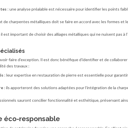
ntes
: une analyse préalable est nécessaire pour identifier les points faib
out de charpentes métalliques doit se faire en accord avec les formes et l
 il est important de choisir des alliages métalliques qui ne nuisent pas à l
écialisés
voir-faire d’exception. Il est donc bénéfique d’identifier et de collabore
ité des travaux :
és
: leur expertise en restauration de pierre est essentielle pour garanti
re
: ils apporteront des solutions adaptées pour l’intégration de la char
ssionnels sauront concilier fonctionnalité et esthétique, préservant ains
e éco-responsable