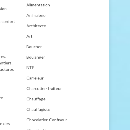
Alimentation
sion
Animalerie
n confort
Architecte
Art
Boucher
res.
Boulanger
ntiers.
BTP
ructures
Carreleur
Charcutier-Traiteur
re
Chauffage
Chauffagiste
Chocolatier-Confiseur
se des