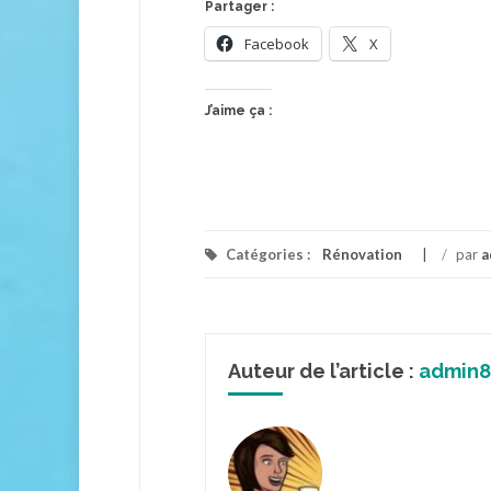
Partager :
Facebook
X
J’aime ça :
Catégories :
Rénovation
/
par
a
Auteur de l’article :
admin8