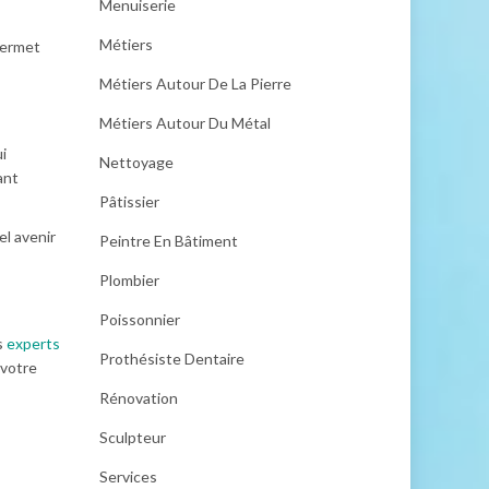
Menuiserie
Métiers
permet
Métiers Autour De La Pierre
Métiers Autour Du Métal
i
Nettoyage
ant
Pâtissier
el avenir
Peintre En Bâtiment
Plombier
Poissonnier
s
experts
Prothésiste Dentaire
 votre
Rénovation
Sculpteur
Services