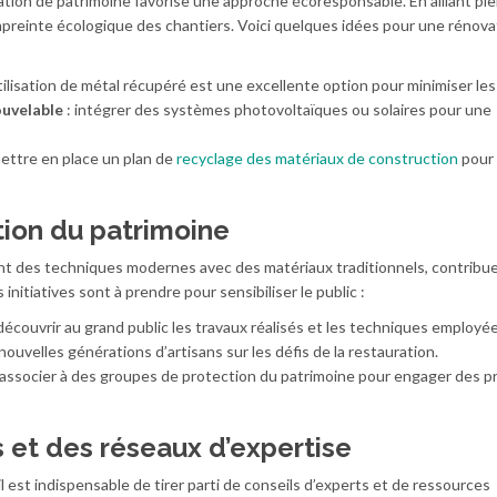
tion de patrimoine favorise une approche écoresponsable. En alliant pie
mpreinte écologique des chantiers. Voici quelques idées pour une rénova
utilisation de métal récupéré est une excellente option pour minimiser le
ouvelable
: intégrer des systèmes photovoltaïques ou solaires pour une
ettre en place un plan de
recyclage des matériaux de construction
pour 
tion du patrimoine
ant des techniques modernes avec des matériaux traditionnels, contribue
s initiatives sont à prendre pour sensibiliser le public :
 découvrir au grand public les travaux réalisés et les techniques employée
ouvelles générations d’artisans sur les défis de la restauration.
’associer à des groupes de protection du patrimoine pour engager des p
s et des réseaux d’expertise
l est indispensable de tirer parti de conseils d’experts et de ressources