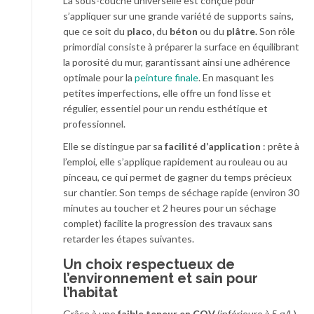
La sous-couche universelle est conçue pour
s’appliquer sur une grande variété de supports sains,
que ce soit du
placo,
du
béton
ou du
plâtre.
Son rôle
primordial consiste à préparer la surface en équilibrant
la porosité du mur, garantissant ainsi une adhérence
optimale pour la
peinture finale
. En masquant les
petites imperfections, elle offre un fond lisse et
régulier, essentiel pour un rendu esthétique et
professionnel.
Elle se distingue par sa
facilité d’application
: prête à
l’emploi, elle s’applique rapidement au rouleau ou au
pinceau, ce qui permet de gagner du temps précieux
sur chantier. Son temps de séchage rapide (environ 30
minutes au toucher et 2 heures pour un séchage
complet) facilite la progression des travaux sans
retarder les étapes suivantes.
Un choix respectueux de
l’environnement et sain pour
l’habitat
Grâce à une
faible teneur en COV
(inférieure à 5 g/L),