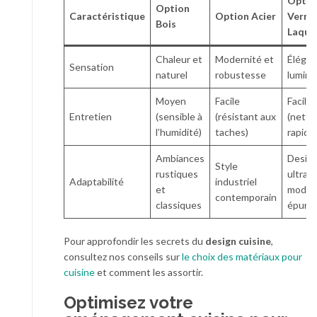
Optio
Option
Caractéristique
Option Acier
Verre
Bois
Laqué
Chaleur et
Modernité et
Élégan
Sensation
naturel
robustesse
lumino
Moyen
Facile
Facile
Entretien
(sensible à
(résistant aux
(netto
l’humidité)
taches)
rapide
Ambiances
Desig
Style
rustiques
ultra-
Adaptabilité
industriel
et
moder
contemporain
classiques
épuré
Pour approfondir les secrets du
design cuisine
,
consultez nos conseils sur
le choix des matériaux pour
cuisine
et comment les assortir.
Optimisez votre